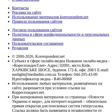
Контакты
Реклама на сайте
Использование материалов korrespondent.net
Правила пользования сайтом
Договор пользования сайтом
Политика в сфере конфиденциальности и персональных
данных
Пользовательское соглашение
Редакция
© 2000-2026, Korrespondent.net
Субъект в сфере онлайн-медиа Название онлайн-медиа -
«КореспонденТ.net» Адрес: 02091, місто Київ,
ХАРКІВСЬКЕ ШОСЕ, будинок 172-Б, офіс 208/1 E-mail:
sunlight@mediadim.com.ua
Телефон: 044-205-43-00
Идентификатор медиа - R40-06068
Использование любых материалов, размещённых на
сайте, разрешается при условии ссылки на
Корреспондент.net.
При копировании материалов со страницы «Новости
Украины и мира», для интернет-изданий – обязательна
прямая открытая для поисковых систем гиперссылка.
Ссылка должна быть размещена в независимости от