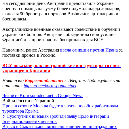
На сегодняшний день Австралия предоставила Украине
военную помощь на сумму более полумиллиарда долларов,
включая 90 бронетранспортеров Bushmaster, артиллерию и
боеприпасы.
Австралийские военные оказывают содействие в обучении
украинских бойцов. Австралия объединила свои усилия с
Францией для производства боеприпасов для ВСУ.
Напомним, ранее Австралия
ввела санкции против Ирана
за
поставки дронов в Россию.
ВСУ показали, как австралийские инструкторы готовят
украинцев в Британии
Новини від
Корреспондент.net
в Telegram. Підписуйтесь на
наш канал
https://t.me/korrespondentnet
Читайте Korrespondent.net в Google News
Война России с Украиной
Провал сезона: Москва будет платить пособия работникам
турсектора Крыма
У Сухопутних військах зробили заяву щодо інтеграції
Інтернаціональних легіонів
Взрыв в Сыктывкаре: возросло количество пострадавших