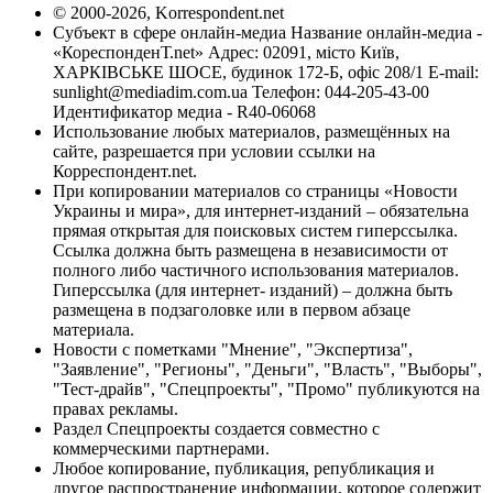
© 2000-2026, Korrespondent.net
Субъект в сфере онлайн-медиа Название онлайн-медиа -
«КореспонденТ.net» Адрес: 02091, місто Київ,
ХАРКІВСЬКЕ ШОСЕ, будинок 172-Б, офіс 208/1 E-mail:
sunlight@mediadim.com.ua
Телефон: 044-205-43-00
Идентификатор медиа - R40-06068
Использование любых материалов, размещённых на
сайте, разрешается при условии ссылки на
Корреспондент.net.
При копировании материалов со страницы «Новости
Украины и мира», для интернет-изданий – обязательна
прямая открытая для поисковых систем гиперссылка.
Ссылка должна быть размещена в независимости от
полного либо частичного использования материалов.
Гиперссылка (для интернет- изданий) – должна быть
размещена в подзаголовке или в первом абзаце
материала.
Новости с пометками "Мнение", "Экспертиза",
"Заявление", "Регионы", "Деньги", "Власть", "Выборы",
"Тест-драйв", "Спецпроекты", "Промо" публикуются на
правах рекламы.
Раздел Спецпроекты создается совместно с
коммерческими партнерами.
Любое копирование, публикация, републикация и
другое распространение информации, которое содержит