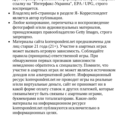
ссылку на "Интерфакс-Украина", EPA / UPG, строго
воспрещается.
Владелец веб-страницы в разделе Я- Корреспондент
является автор публикации.
Любое копирование, перепечатка и воспроизведение
фотографий и/или аудиовизуальных материалов,
принадлежащих правообладателю Getty Images, строго
запрещено.
Материалы сайта korrespondent.net предназначены для
лиц старше 21 года (21+). Участие в азартных играх
может вызвать игровую зависимость. Соблюдайте
правила (принципы) ответственной игры. При
обнаружении первых признаков зависимости
немедленно обратитесь к специалисту. Помните, что
участие в азартных играх не может являться источником
доходов или альтернативой работе. Информационный
ресурс korrespondent.net не проводит игры на реальные
и/или виртуальные деньги, сайт не принимает ни в
какой форме оплату ставок и других платежей, которые
связаны/могут быть связаны с азартными играми,
букмекерами или тотализаторами. Какие-либо
материалы на информационном ресурсе
korrespondent.net публикуются исключительно в
информационных целях.