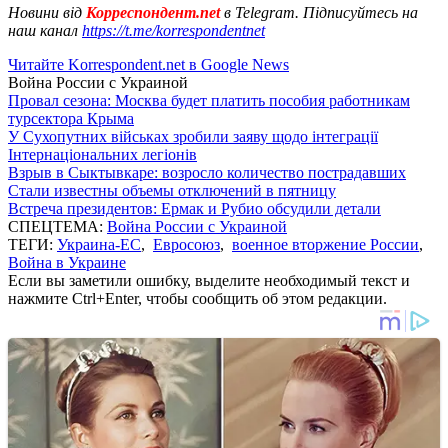
Новини від
Корреспондент.net
в Telegram. Підписуйтесь на
наш канал
https://t.me/korrespondentnet
Читайте Korrespondent.net в Google News
Война России с Украиной
Провал сезона: Москва будет платить пособия работникам
турсектора Крыма
У Сухопутних військах зробили заяву щодо інтеграції
Інтернаціональних легіонів
Взрыв в Сыктывкаре: возросло количество пострадавших
Стали известны объемы отключений в пятницу
Встреча президентов: Ермак и Рубио обсудили детали
СПЕЦТЕМА:
Война России с Украиной
ТЕГИ:
Украина-ЕС
,
Евросоюз
,
военное вторжение России
,
Война в Украине
Если вы заметили ошибку, выделите необходимый текст и
нажмите Ctrl+Enter, чтобы сообщить об этом редакции.