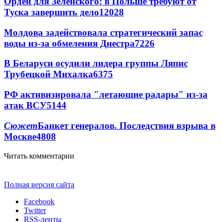
Орден для Зеленского: в Польше требуют от
Туска завершить дело
12028
Молдова задействовала стратегический запас
воды из-за обмеления Днестра
7226
В Беларуси осудили лидера группы Ляпис
Трубецкой Михалка
6375
РФ активизировала "летающие радары" из-за
атак ВСУ
5144
Сюжет
Банкет генералов. Последствия взрыва в
Москве
4808
Читать комментарии
Полная версия сайта
Facebook
Twitter
RSS-ленты