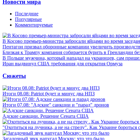
Новости мира
Последние
Популярные
Комментируемые
В Косово премьер-министра забросали яйцами во время заседа
Пентагон призвал оборонные компании увеличить производст
Близкая к Трампу компания собирается бурить в Гренландии бе
В Польше мужчина, который нападал на украинцев, сам приш
Иран выдвинул США требования для открытия Ормуза
Сюжеты
Итоги 08.08: Patriot будет и минус два НПЗ
Итоги 07.08: "Адские" санкции и "парад" дронов
Адские санкции. Решение Сената США
"Охотиться на лучника, а не на стрелу". Как Украине бороться 
Загадочный звук напугал Москву: что это было