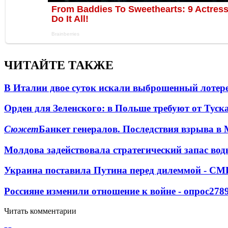
ЧИТАЙТЕ ТАКЖЕ
В Италии двое суток искали выброшенный лоте
Орден для Зеленского: в Польше требуют от Туск
Сюжет
Банкет генералов. Последствия взрыва в 
Молдова задействовала стратегический запас вод
Украина поставила Путина перед дилеммой - СМ
Россияне изменили отношение к войне - опрос
278
Читать комментарии