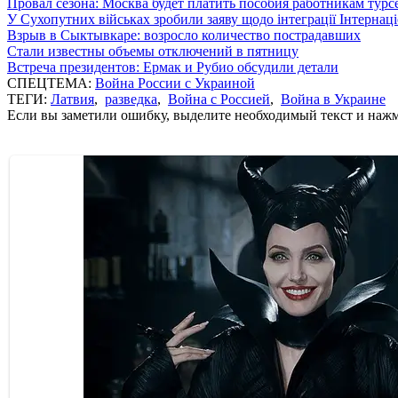
Провал сезона: Москва будет платить пособия работникам тур
У Сухопутних військах зробили заяву щодо інтеграції Інтернац
Взрыв в Сыктывкаре: возросло количество пострадавших
Стали известны объемы отключений в пятницу
Встреча президентов: Ермак и Рубио обсудили детали
СПЕЦТЕМА:
Война России с Украиной
ТЕГИ:
Латвия
,
разведка
,
Война с Россией
,
Война в Украине
Если вы заметили ошибку, выделите необходимый текст и нажми