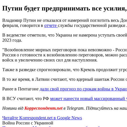
Путин будет предпринимать все усилия
Владимир Путин не отказался от намерений поглотить весь Дон
февраля, говорится в
отчете
службы государственной разведки
В ведемстве отметили, что Украина не намерена уступать своей
2023 года.
"Возобновление мирных переговоров пока невозможно - Россия
Россия о готовности к возобновлению переговоров, можно расц
войск и увеличению своих сил для наступления.
Также в разведке спрогнозировали, что Кремль продолжит уг
В то же время, в Латвии считают, что ядерный шантаж России
Ранее в Пентагоне
дали свой прогноз по срокам войны в Укра
В ВСУ считают, что РФ
может нанести новый массированный 
Новини від
Корреспондент.net
в Telegram. Підписуйтесь на на
Читайте Korrespondent.net в Google News
Война России с Украиной