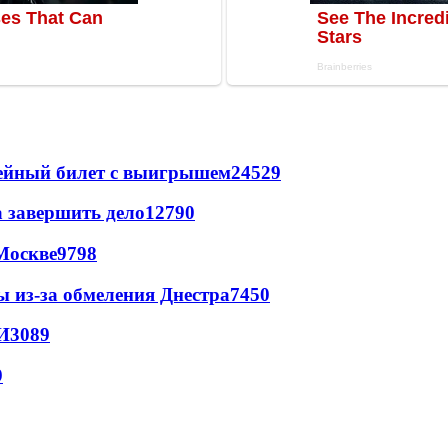
рейный билет с выигрышем
24529
а завершить дело
12790
Москве
9798
ы из-за обмеления Днестра
7450
И
3089
9