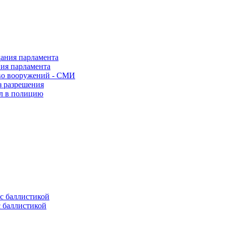
ния парламента
во вооружений - СМИ
з разрешения
ел в полицию
с баллистикой