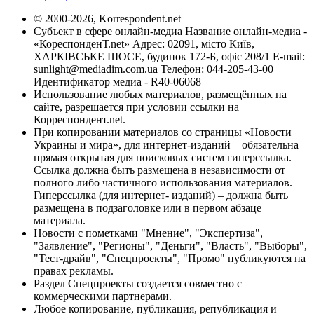
© 2000-2026, Korrespondent.net
Субъект в сфере онлайн-медиа Название онлайн-медиа -
«КореспонденТ.net» Адрес: 02091, місто Київ,
ХАРКІВСЬКЕ ШОСЕ, будинок 172-Б, офіс 208/1 E-mail:
sunlight@mediadim.com.ua
Телефон: 044-205-43-00
Идентификатор медиа - R40-06068
Использование любых материалов, размещённых на
сайте, разрешается при условии ссылки на
Корреспондент.net.
При копировании материалов со страницы «Новости
Украины и мира», для интернет-изданий – обязательна
прямая открытая для поисковых систем гиперссылка.
Ссылка должна быть размещена в независимости от
полного либо частичного использования материалов.
Гиперссылка (для интернет- изданий) – должна быть
размещена в подзаголовке или в первом абзаце
материала.
Новости с пометками "Мнение", "Экспертиза",
"Заявление", "Регионы", "Деньги", "Власть", "Выборы",
"Тест-драйв", "Спецпроекты", "Промо" публикуются на
правах рекламы.
Раздел Спецпроекты создается совместно с
коммерческими партнерами.
Любое копирование, публикация, републикация и