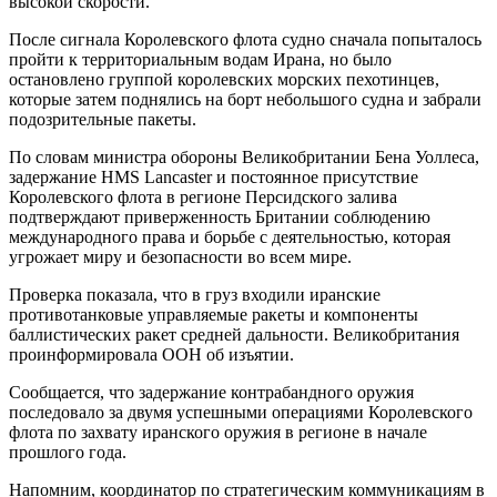
высокой скорости.
После сигнала Королевского флота судно сначала попыталось
пройти к территориальным водам Ирана, но было
остановлено группой королевских морских пехотинцев,
которые затем поднялись на борт небольшого судна и забрали
подозрительные пакеты.
По словам министра обороны Великобритании Бена Уоллеса,
задержание HMS Lancaster и постоянное присутствие
Королевского флота в регионе Персидского залива
подтверждают приверженность Британии соблюдению
международного права и борьбе с деятельностью, которая
угрожает миру и безопасности во всем мире.
Проверка показала, что в груз входили иранские
противотанковые управляемые ракеты и компоненты
баллистических ракет средней дальности. Великобритания
проинформировала ООН об изъятии.
Сообщается, что задержание контрабандного оружия
последовало за двумя успешными операциями Королевского
флота по захвату иранского оружия в регионе в начале
прошлого года.
Напомним, координатор по стратегическим коммуникациям в