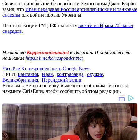
Совете национальной безопасности Белого дома Джон Кирби
завил, что
Иран передавал России артиллерийские и танковые
снаряды
для войны против Украины.
По информации ГУР, РФ пытается
ввезти из Ирана 20 тысяч
снарядов
.
Новини від
Корреспондент.net
в Telegram. Підписуйтесь на
наш канал
https://t.me/korrespondentnet
Читайте Korrespondent.net в Google News
ТЕГИ:
Британия
,
Иран
,
контрабанда
,
оружие
,
Великобритания
,
Персидский залив
Если вы заметили ошибку, выделите необходимый текст и
нажмите Ctrl+Enter, чтобы сообщить об этом редакции.