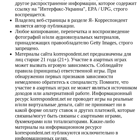
другое распространение информации, которое содержит
ссылку на "Интерфакс-Украина", EPA / UPG, строго
воспрещается.
Владелец веб-страницы в разделе Я- Корреспондент
является автор публикации.
Любое копирование, перепечатка и воспроизведение
фотографий и/или аудиовизуальных материалов,
принадлежащих правообладателю Getty Images, строго
запрещено.
Материалы сайта korrespondent.net предназначены для
лиц старше 21 года (21+). Участие в азартных играх
может вызвать игровую зависимость. Соблюдайте
правила (принципы) ответственной игры. При
обнаружении первых признаков зависимости
немедленно обратитесь к специалисту. Помните, что
участие в азартных играх не может являться источником
доходов или альтернативой работе. Информационный
ресурс korrespondent.net не проводит игры на реальные
и/или виртуальные деньги, сайт не принимает ни в
какой форме оплату ставок и других платежей, которые
связаны/могут быть связаны с азартными играми,
букмекерами или тотализаторами. Какие-либо
материалы на информационном ресурсе
korrespondent.net публикуются исключительно в
информационных целях.