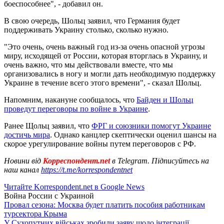
боеспособнее", - добавил он.
В свою очередь, Шольц заявил, что Германия будет
поддерживать Украину столько, сколько нужно.
"Это очень, очень важный год из-за очень опасной угрозы
миру, исходящей от России, которая вторглась в Украину, и
очень важно, что мы действовали вместе, что мы
организовались в ногу и могли дать необходимую поддержку
Украине в течение всего этого времени", - сказал Шольц.
Напомним, накануне сообщалось, что
Байден и Шольц
проведут переговоры по войне в Украине
.
Ранее Щольц заявил, что
ФРГ и союзники помогут Украине
достичь мира
. Однако канцлер скептически оценил шансы на
скорое урегулирование войны путем переговоров с РФ.
Новини від
Корреспондент.net
в Telegram. Підписуйтесь на
наш канал
https://t.me/korrespondentnet
Читайте Korrespondent.net в Google News
Война России с Украиной
Провал сезона: Москва будет платить пособия работникам
турсектора Крыма
У Сухопутних військах зробили заяву щодо інтеграції