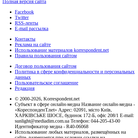
Полная версия сайта
Facebook
Twitter
RSS-ленты
E-mail рассылка
Контакты
Реклама на сайте
Использование материалов korrespondent.net
Правила пользования сайтом
Договор пользования сайтом
Политика в сфере конфиденциальности и персональных
данных
Пользовательское соглашение
Редакция
© 2000-2026, Korrespondent.net
Субъект в сфере онлайн-медиа Название онлайн-медиа -
«КореспонденТ.net» Адрес: 02091, місто Київ,
ХАРКІВСЬКЕ ШОСЕ, будинок 172-Б, офіс 208/1 E-mail:
sunlight@mediadim.com.ua
Телефон: 044-205-43-00
Идентификатор медиа - R40-06068
Использование любых материалов, размещённых на
сайте, разрешается при условии ссылки на