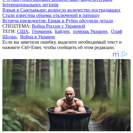
Інтернаціональних легіонів
Взрыв в Сыктывкаре: возросло количество пострадавших
Стали известны объемы отключений в пятницу
Встреча президентов: Ермак и Рубио обсудили детали
СПЕЦТЕМА:
Война России с Украиной
ТЕГИ:
США
,
Германия
,
Байден
,
помощь Украине
,
Олаф
Шольц
,
Война в Украине
Если вы заметили ошибку, выделите необходимый текст и
нажмите Ctrl+Enter, чтобы сообщить об этом редакции.