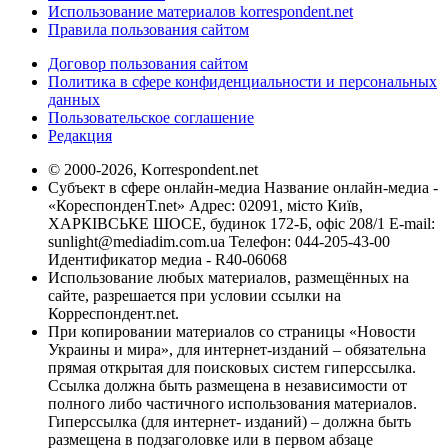
Использование материалов korrespondent.net
Правила пользования сайтом
Договор пользования сайтом
Политика в сфере конфиденциальности и персональных
данных
Пользовательское соглашение
Редакция
© 2000-2026, Korrespondent.net
Субъект в сфере онлайн-медиа Название онлайн-медиа -
«КореспонденТ.net» Адрес: 02091, місто Київ,
ХАРКІВСЬКЕ ШОСЕ, будинок 172-Б, офіс 208/1 E-mail:
sunlight@mediadim.com.ua
Телефон: 044-205-43-00
Идентификатор медиа - R40-06068
Использование любых материалов, размещённых на
сайте, разрешается при условии ссылки на
Корреспондент.net.
При копировании материалов со страницы «Новости
Украины и мира», для интернет-изданий – обязательна
прямая открытая для поисковых систем гиперссылка.
Ссылка должна быть размещена в независимости от
полного либо частичного использования материалов.
Гиперссылка (для интернет- изданий) – должна быть
размещена в подзаголовке или в первом абзаце