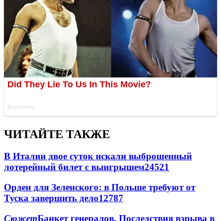
ЧИТАЙТЕ ТАКЖЕ
В Италии двое суток искали выброшенный
лотерейный билет с выигрышем
24521
Орден для Зеленского: в Польше требуют от
Туска завершить дело
12787
Сюжет
Банкет генералов. Последствия взрыва в