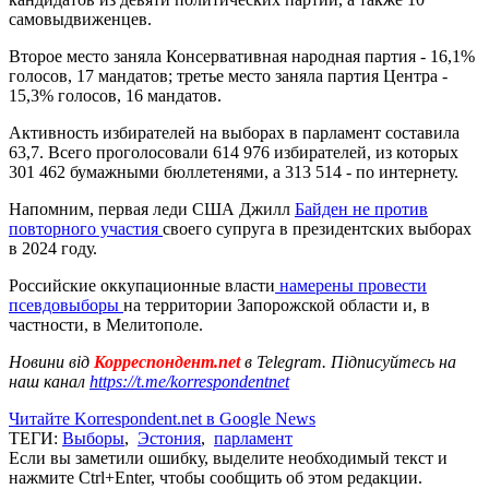
самовыдвиженцев.
Второе место заняла Консервативная народная партия - 16,1%
голосов, 17 мандатов; третье место заняла партия Центра -
15,3% голосов, 16 мандатов.
Активность избирателей на выборах в парламент составила
63,7. Всего проголосовали 614 976 избирателей, из которых
301 462 бумажными бюллетенями, а 313 514 - по интернету.
Напомним, первая леди США Джилл
Байден не против
повторного участия
своего супруга в президентских выборах
в 2024 году.
Российские оккупационные власти
намерены провести
псевдовыборы
на территории Запорожской области и, в
частности, в Мелитополе.
Новини від
Корреспондент.net
в Telegram. Підписуйтесь на
наш канал
https://t.me/korrespondentnet
Читайте Korrespondent.net в Google News
ТЕГИ:
Выборы
,
Эстония
,
парламент
Если вы заметили ошибку, выделите необходимый текст и
нажмите Ctrl+Enter, чтобы сообщить об этом редакции.