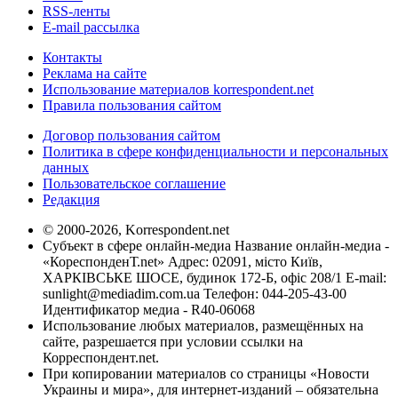
RSS-ленты
E-mail рассылка
Контакты
Реклама на сайте
Использование материалов korrespondent.net
Правила пользования сайтом
Договор пользования сайтом
Политика в сфере конфиденциальности и персональных
данных
Пользовательское соглашение
Редакция
© 2000-2026, Korrespondent.net
Субъект в сфере онлайн-медиа Название онлайн-медиа -
«КореспонденТ.net» Адрес: 02091, місто Київ,
ХАРКІВСЬКЕ ШОСЕ, будинок 172-Б, офіс 208/1 E-mail:
sunlight@mediadim.com.ua
Телефон: 044-205-43-00
Идентификатор медиа - R40-06068
Использование любых материалов, размещённых на
сайте, разрешается при условии ссылки на
Корреспондент.net.
При копировании материалов со страницы «Новости
Украины и мира», для интернет-изданий – обязательна