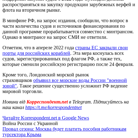
распространяться на закупку продукции зарубежных верфей и
флота на вторичном рынке.
В минфине РФ, на запрос издания, сообщили, что вопрос в
части количества судов и источников финансирования по
данной программе прорабатывается совместно с минтрансом.
Однако в минтрансе на запрос СМИ не ответили.
Отметим, что в апереле 2022 года
страны ЕС закрыли свои
порты для российских кораблей
. Эта мера коснулась всех
судов, зарегистрированных под флагом РФ, а также тех,
которые сменили российскую регистрацию после 24 февраля.
Кроме того, Лондонский морской рынок
страховщиков
объявил все морские воды России "военной
зоной"
. Такое решение существенно усложнит РФ ведение
мировой торговли.
Новини від
Корреспондент.net
в Telegram. Підписуйтесь на
наш канал
https://t.me/korrespondentnet
Читайте Korrespondent.net в Google News
Война России с Украиной
Провал сезона: Москва будет платить пособия работникам
турсектора Крыма