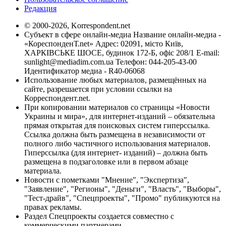
Редакция
© 2000-2026, Korrespondent.net
Субъект в сфере онлайн-медиа Название онлайн-медиа -
«КореспонденТ.net» Адрес: 02091, місто Київ,
ХАРКІВСЬКЕ ШОСЕ, будинок 172-Б, офіс 208/1 E-mail:
sunlight@mediadim.com.ua
Телефон: 044-205-43-00
Идентификатор медиа - R40-06068
Использование любых материалов, размещённых на
сайте, разрешается при условии ссылки на
Корреспондент.net.
При копировании материалов со страницы «Новости
Украины и мира», для интернет-изданий – обязательна
прямая открытая для поисковых систем гиперссылка.
Ссылка должна быть размещена в независимости от
полного либо частичного использования материалов.
Гиперссылка (для интернет- изданий) – должна быть
размещена в подзаголовке или в первом абзаце
материала.
Новости с пометками "Мнение", "Экспертиза",
"Заявление", "Регионы", "Деньги", "Власть", "Выборы",
"Тест-драйв", "Спецпроекты", "Промо" публикуются на
правах рекламы.
Раздел Спецпроекты создается совместно с
коммерческими партнерами.