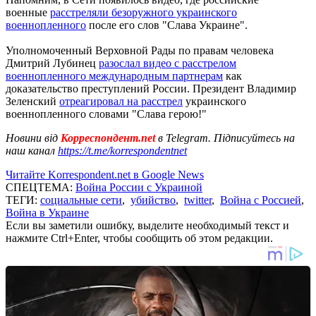
военные
расстреляли безоружного украинского
военнопленного
после его слов "Слава Украине".
Уполномоченный Верховной Рады по правам человека
Дмитрий Лубинец
разослал видео с расстрелом
военнопленного международным партнерам
как
доказательство преступлений России. Президент Владимир
Зеленский
отреагировал на расстрел
украинского
военнопленного словами "Слава герою!"
Новини від
Корреспондент.net
в Telegram. Підписуйтесь на
наш канал
https://t.me/korrespondentnet
Читайте Korrespondent.net в Google News
СПЕЦТЕМА:
Война России с Украиной
ТЕГИ:
социальные сети
,
убийство
,
twitter
,
Война с Россией
,
Война в Украине
Если вы заметили ошибку, выделите необходимый текст и
нажмите Ctrl+Enter, чтобы сообщить об этом редакции.