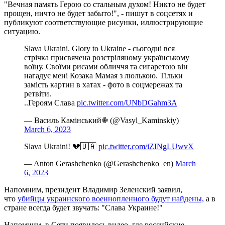
"Вечная память Герою со стальным духом! Никто не будет
прощен, ничто не будет забыто!", - пишут в соцсетях и
публикуют соответствующие рисунки, иллюстрирующие
ситуацию.
Slava Ukraini. Glory to Ukraine - сьогодні вся
стрічка присвячена розстріляному українському
воїну. Своїми рисами обличчя та сигаретою він
нагадує мені Козака Мамая з люлькою. Тільки
замість картин в хатах - фото в соцмережах та
ретвіти.
..Героям Слава
pic.twitter.com/UNbDGahm3A
— Василь Камінський✙ (@Vasyl_Kaminskiy)
March 6, 2023
Slava Ukraini! 💔🇺🇦
pic.twitter.com/iZINgLUwvX
— Anton Gerashchenko (@Gerashchenko_en)
March
6, 2023
Напомним, президент Владимир Зеленский заявил,
что
убийцы украинского военнопленного будут найдены,
а в
стране всегда будет звучать: "Слава Украине!"
Напомним, в Сети появилось видео, где российские