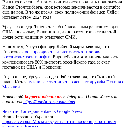
Вильнюсе члены Альянса попытаются продлить полномочия
Йенса Столтенберга, срок которых заканчивается в сентябре,
еще на год. В то же время, срок полномочий фон дер Ляйен
истекает летом 2024 года.
Урсула фон дер Ляйен стала бы "идеальным решением" для
США, поскольку Вашингтон давно рассматривает на этой
должности женщину, отметчает СМИ.
Напомним, Урсула фон дер Ляйен 6 марта заявила, что
Евросоюз
смог преодолеть зависимость от поставок
российских газа и нефти
. Европейским компаниям удалось
компенсировать 80% экспорта российского газа за счет
поставок из США и Норвегии.
Еще раньше, Урсула фон дер Ляйен заявила, что "мирный
план" Китая
нужно рассматривать в аспекте дружбы Пекина с
Москвой
.
Новини від
Корреспондент.net
в Telegram. Підписуйтесь на
наш канал
https://t.me/korrespondentnet
Читайте Korrespondent.net в Google News
Война России с Украиной
Провал сезона: Москва будет платить пособия работникам
турсектора Крыма