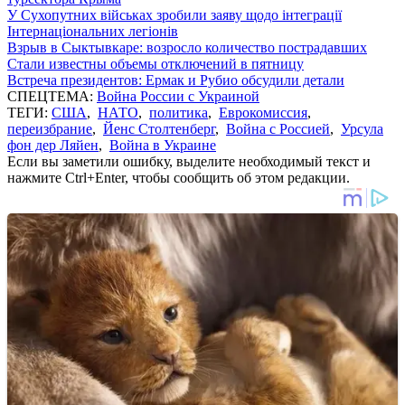
У Сухопутних військах зробили заяву щодо інтеграції
Інтернаціональних легіонів
Взрыв в Сыктывкаре: возросло количество пострадавших
Стали известны объемы отключений в пятницу
Встреча президентов: Ермак и Рубио обсудили детали
СПЕЦТЕМА:
Война России с Украиной
ТЕГИ:
США
,
НАТО
,
политика
,
Еврокомиссия
,
переизбрание
,
Йенс Столтенберг
,
Война с Россией
,
Урсула
фон дер Ляйен
,
Война в Украине
Если вы заметили ошибку, выделите необходимый текст и
нажмите Ctrl+Enter, чтобы сообщить об этом редакции.