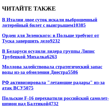
ЧИТАЙТЕ ТАКЖЕ
В Италии двое суток искали выброшенный
лотерейный билет с выигрышем
10385
Орден для Зеленского: в Польше требуют от
Туска завершить дело
9232
В Беларуси осудили лидера группы Ляпис
Трубецкой Михалка
6263
Молдова задействовала стратегический запас
воды из-за обмеления Днестра
5586
РФ активизировала "летающие радары" из-за
атак ВСУ
5075
Польские F-16 перехватили российский самолет-
шпион над Балтикой
4732