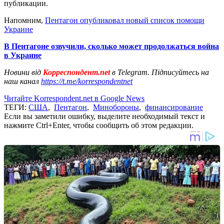
публикации.
Напомним,
Пентагон опубликовал новый список помощи
Украине
В Пентагоне озвучили, сколько может продолжаться война
в Украине
Новини від
Корреспондент.net
в Telegram. Підписуйтесь на
наш канал
https://t.me/korrespondentnet
Читайте Korrespondent.net в Google News
ТЕГИ:
США
,
Пентагон
,
Минобороны
,
финансирование
Если вы заметили ошибку, выделите необходимый текст и
нажмите Ctrl+Enter, чтобы сообщить об этом редакции.