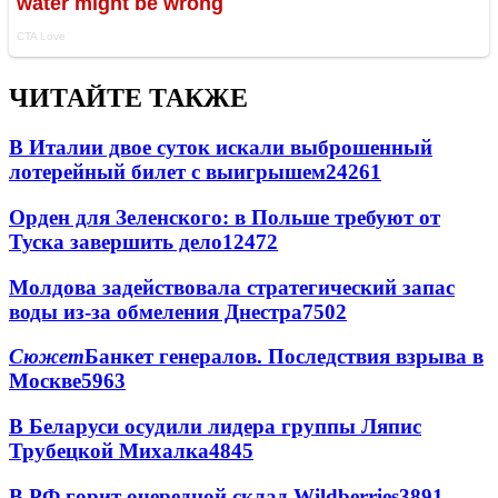
ЧИТАЙТЕ ТАКЖЕ
В Италии двое суток искали выброшенный
лотерейный билет с выигрышем
24261
Орден для Зеленского: в Польше требуют от
Туска завершить дело
12472
Молдова задействовала стратегический запас
воды из-за обмеления Днестра
7502
Сюжет
Банкет генералов. Последствия взрыва в
Москве
5963
В Беларуси осудили лидера группы Ляпис
Трубецкой Михалка
4845
В РФ горит очередной склад Wildberries
3891