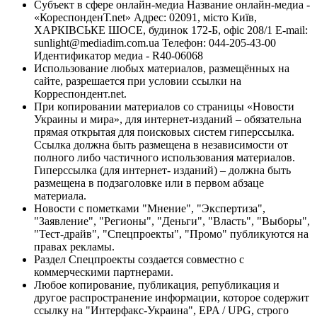
Субъект в сфере онлайн-медиа Название онлайн-медиа -
«КореспонденТ.net» Адрес: 02091, місто Київ,
ХАРКІВСЬКЕ ШОСЕ, будинок 172-Б, офіс 208/1 E-mail:
sunlight@mediadim.com.ua
Телефон: 044-205-43-00
Идентификатор медиа - R40-06068
Использование любых материалов, размещённых на
сайте, разрешается при условии ссылки на
Корреспондент.net.
При копировании материалов со страницы «Новости
Украины и мира», для интернет-изданий – обязательна
прямая открытая для поисковых систем гиперссылка.
Ссылка должна быть размещена в независимости от
полного либо частичного использования материалов.
Гиперссылка (для интернет- изданий) – должна быть
размещена в подзаголовке или в первом абзаце
материала.
Новости с пометками "Мнение", "Экспертиза",
"Заявление", "Регионы", "Деньги", "Власть", "Выборы",
"Тест-драйв", "Спецпроекты", "Промо" публикуются на
правах рекламы.
Раздел Спецпроекты создается совместно с
коммерческими партнерами.
Любое копирование, публикация, републикация и
другое распространение информации, которое содержит
ссылку на "Интерфакс-Украина", EPA / UPG, строго