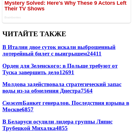
ЧИТАЙТЕ ТАКЖЕ
В Италии двое суток искали выброшенный
лотерейный билет с выигрышем
24411
Орден для Зеленского: в Польше требуют от
Туска завершить дело
12691
Молдова задействовала стратегический запас
воды из-за обмеления Днестра
7564
Сюжет
Банкет генералов. Последствия взрыва в
Москве
6857
В Беларуси осудили лидера группы Ляпис
Трубецкой Михалка
4855