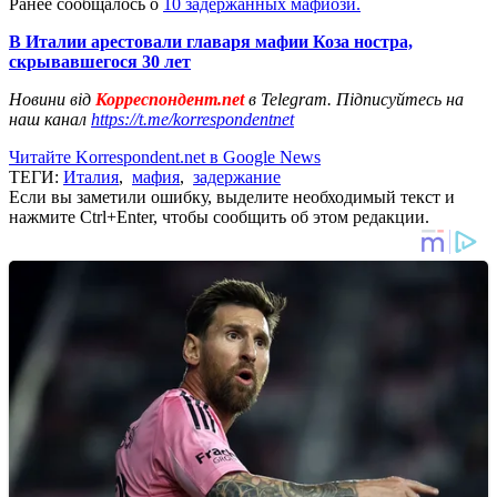
Ранее сообщалось о
10 задержанных мафиози.
В Италии арестовали главаря мафии Коза ностра,
скрывавшегося 30 лет
Новини від
Корреспондент.net
в Telegram. Підписуйтесь на
наш канал
https://t.me/korrespondentnet
Читайте Korrespondent.net в Google News
ТЕГИ:
Италия
,
мафия
,
задержание
Если вы заметили ошибку, выделите необходимый текст и
нажмите Ctrl+Enter, чтобы сообщить об этом редакции.