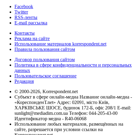
Facebook
Twitter
RSS-ленты
E-mail рассылка
Контакты
Реклама на сайте
Использование материалов korrespondent.net
Правила пользования сайтом
Договор пользования сайтом
Политика в сфере конфиденциальности и персональных
данных
Пользовательское соглашение
Редакция
© 2000-2026, Korrespondent.net
Субъект в сфере онлайн-медиа Название онлайн-медиа -
«КореспонденТ.net» Адрес: 02091, місто Київ,
ХАРКІВСЬКЕ ШОСЕ, будинок 172-Б, офіс 208/1 E-mail:
sunlight@mediadim.com.ua
Телефон: 044-205-43-00
Идентификатор медиа - R40-06068
Использование любых материалов, размещённых на
сайте, разрешается при условии ссылки на
Корреспондент.net.