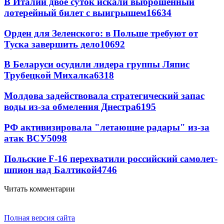
В Италии двое суток искали выброшенный
лотерейный билет с выигрышем
16634
Орден для Зеленского: в Польше требуют от
Туска завершить дело
10692
В Беларуси осудили лидера группы Ляпис
Трубецкой Михалка
6318
Молдова задействовала стратегический запас
воды из-за обмеления Днестра
6195
РФ активизировала "летающие радары" из-за
атак ВСУ
5098
Польские F-16 перехватили российский самолет-
шпион над Балтикой
4746
Читать комментарии
Полная версия сайта