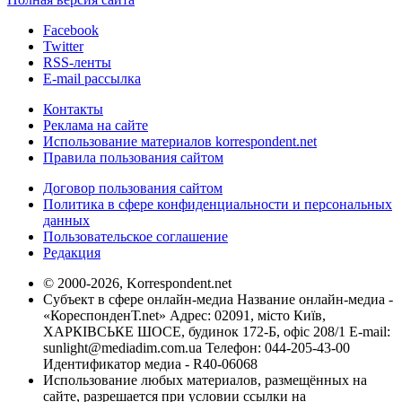
Facebook
Twitter
RSS-ленты
E-mail рассылка
Контакты
Реклама на сайте
Использование материалов korrespondent.net
Правила пользования сайтом
Договор пользования сайтом
Политика в сфере конфиденциальности и персональных
данных
Пользовательское соглашение
Редакция
© 2000-2026, Korrespondent.net
Субъект в сфере онлайн-медиа Название онлайн-медиа -
«КореспонденТ.net» Адрес: 02091, місто Київ,
ХАРКІВСЬКЕ ШОСЕ, будинок 172-Б, офіс 208/1 E-mail:
sunlight@mediadim.com.ua
Телефон: 044-205-43-00
Идентификатор медиа - R40-06068
Использование любых материалов, размещённых на
сайте, разрешается при условии ссылки на