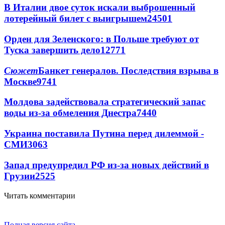
В Италии двое суток искали выброшенный
лотерейный билет с выигрышем
24501
Орден для Зеленского: в Польше требуют от
Туска завершить дело
12771
Сюжет
Банкет генералов. Последствия взрыва в
Москве
9741
Молдова задействовала стратегический запас
воды из-за обмеления Днестра
7440
Украина поставила Путина перед дилеммой -
СМИ
3063
Запад предупредил РФ из-за новых действий в
Грузии
2525
Читать комментарии
Полная версия сайта