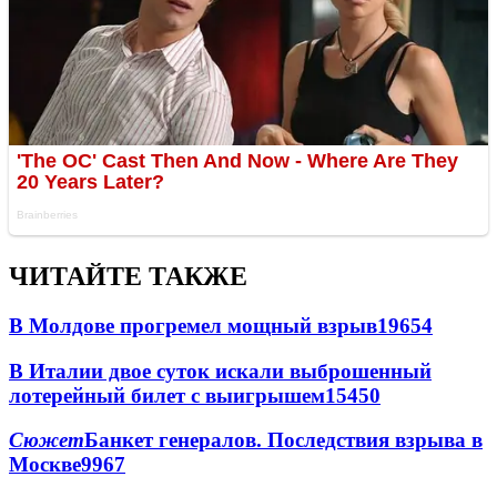
ЧИТАЙТЕ ТАКЖЕ
В Молдове прогремел мощный взрыв
19654
В Италии двое суток искали выброшенный
лотерейный билет с выигрышем
15450
Сюжет
Банкет генералов. Последствия взрыва в
Москве
9967