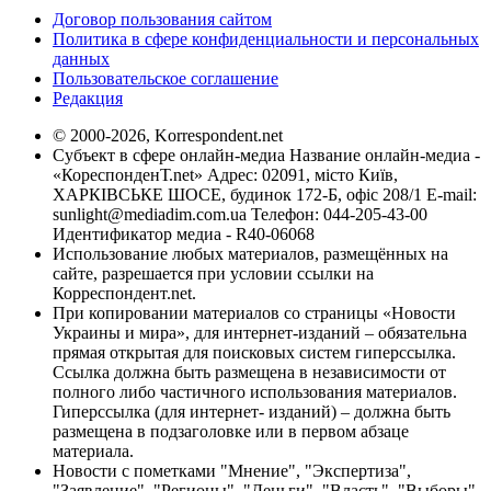
Договор пользования сайтом
Политика в сфере конфиденциальности и персональных
данных
Пользовательское соглашение
Редакция
© 2000-2026, Korrespondent.net
Субъект в сфере онлайн-медиа Название онлайн-медиа -
«КореспонденТ.net» Адрес: 02091, місто Київ,
ХАРКІВСЬКЕ ШОСЕ, будинок 172-Б, офіс 208/1 E-mail:
sunlight@mediadim.com.ua
Телефон: 044-205-43-00
Идентификатор медиа - R40-06068
Использование любых материалов, размещённых на
сайте, разрешается при условии ссылки на
Корреспондент.net.
При копировании материалов со страницы «Новости
Украины и мира», для интернет-изданий – обязательна
прямая открытая для поисковых систем гиперссылка.
Ссылка должна быть размещена в независимости от
полного либо частичного использования материалов.
Гиперссылка (для интернет- изданий) – должна быть
размещена в подзаголовке или в первом абзаце
материала.
Новости с пометками "Мнение", "Экспертиза",
"Заявление", "Регионы", "Деньги", "Власть", "Выборы",