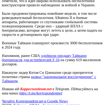
отметили, что к идее широко использовать беспилотники
конструкторов привело наблюдение за войной в Украине.
Были продемонстрированы новейшие модели, в том числе
разведывательный беспилотник Albatross II и боевые
аппараты, работающие со спутниками глобальной системы
позиционирования. Среди них – ударный БПЛА с
боеприпасами, которые могут лететь к цели, а затем падать на
скорости и детонировать при ударе.
Военные Тайваня планируют произвести 3000 беспилотников
в 2024 году.
Напомним, ранее США
одобрили продажу Тайваню
боеприпасов для истребителей F-16
на сумму 619 миллионов
долларов.
Накануне лидер Китая Си Цзиньпин среди приоритетов
политики страны
назвал "национальное воссоединение" с
Тайванем
.
Новини від
Корреспондент.net
в Telegram. Підписуйтесь на
наш канал
https://t.me/korrespondentnet
Читайте Korrespondent.net в Google News