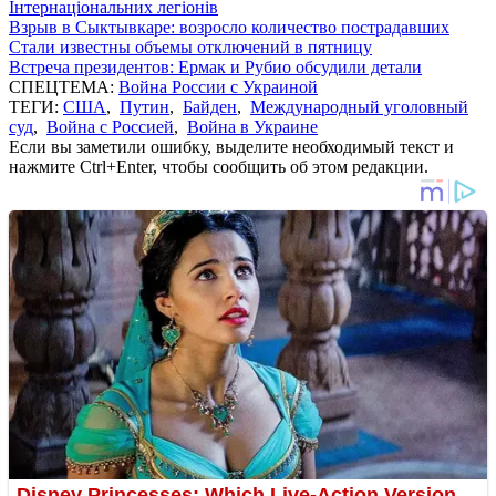
Інтернаціональних легіонів
Взрыв в Сыктывкаре: возросло количество пострадавших
Стали известны объемы отключений в пятницу
Встреча президентов: Ермак и Рубио обсудили детали
СПЕЦТЕМА:
Война России с Украиной
ТЕГИ:
США
,
Путин
,
Байден
,
Международный уголовный
суд
,
Война с Россией
,
Война в Украине
Если вы заметили ошибку, выделите необходимый текст и
нажмите Ctrl+Enter, чтобы сообщить об этом редакции.