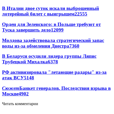
В Италии двое суток искали выброшенный
лотерейный билет с выигрышем
22555
Орден для Зеленского: в Польше требуют от
Туска завершить дело
12099
Молдова задействовала стратегический запас
воды из-за обмеления Днестра
7360
В Беларуси осудили лидера группы Ляпис
Трубецкой Михалка
6378
РФ активизировала "летающие радары" из-за
атак ВСУ
5148
Сюжет
Банкет генералов. Последствия взрыва в
Москве
4902
Читать комментарии