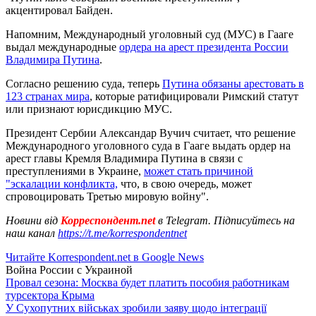
акцентировал Байден.
Напомним, Международный уголовный суд (МУС) в Гааге
выдал международные
ордера на арест президента России
Владимира Путина
.
Согласно решению суда, теперь
Путина обязаны арестовать в
123 странах мира
, которые ратифицировали Римский статут
или признают юрисдикцию МУС.
Президент Сербии Александар Вучич считает, что решение
Международного уголовного суда в Гааге выдать ордер на
арест главы Кремля Владимира Путина в связи с
преступлениями в Украине,
может стать причиной
"эскалации конфликта,
что, в свою очередь, может
спровоцировать Третью мировую войну".
Новини від
Корреспондент.net
в Telegram. Підписуйтесь на
наш канал
https://t.me/korrespondentnet
Читайте Korrespondent.net в Google News
Война России с Украиной
Провал сезона: Москва будет платить пособия работникам
турсектора Крыма
У Сухопутних військах зробили заяву щодо інтеграції