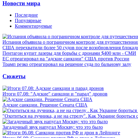
Новости мира
Последние
Популярные
Комментируемые
Испания объявила о пограничном контроле для путешественни
США перехватили более 50 судов после возобновления блокад
Пентагон купит лазеры для борьбы с дронами $400 млн - СМИ
ЕС отреагировал на "адские санкции" США против России
Трамп резко отреагировал на решение суда по бальному залу
Сюжеты
Итоги 07.08: "Адские" санкции и "парад" дронов
Адские санкции. Решение Сената США
"Охотиться на лучника, а не на стрелу". Как Украине бороться 
Загадочный звук напугал Москву: что это было