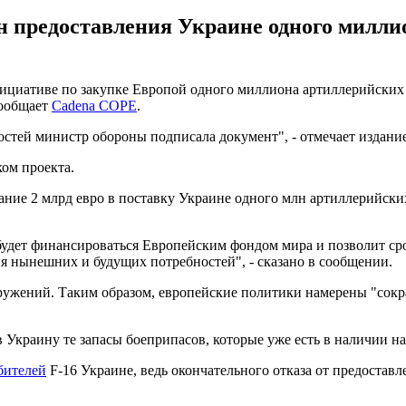
н предоставления Украине одного милли
циативе по закупке Европой одного миллиона артиллерийских сн
сообщает
Cadena COPE
.
тей министр обороны подписала документ", - отмечает издание
ом проекта.
ание 2 млрд евро в поставку Украине одного млн артиллерийски
удет финансироваться Европейским фондом мира и позволит ср
 нынешних и будущих потребностей", - сказано в сообщении.
ружений. Таким образом, европейские политики намерены "сократ
 Украину те запасы боеприпасов, которые уже есть в наличии 
бителей
F-16 Украине, ведь окончательного отказа от предоставл