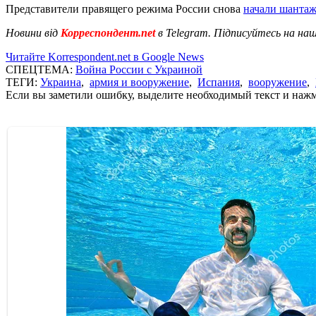
Представители правящего режима России снова
начали шанта
Новини від
Корреспондент.net
в Telegram. Підписуйтесь на на
Читайте Korrespondent.net в Google News
СПЕЦТЕМА:
Война России с Украиной
ТЕГИ:
Украина
,
армия и вооружение
,
Испания
,
вооружение
,
Если вы заметили ошибку, выделите необходимый текст и нажми