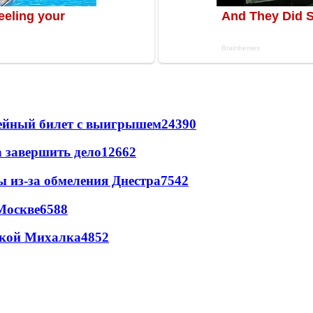
рейный билет с выигрышем
24390
а завершить дело
12662
ы из-за обмеления Днестра
7542
Москве
6588
цкой Михалка
4852