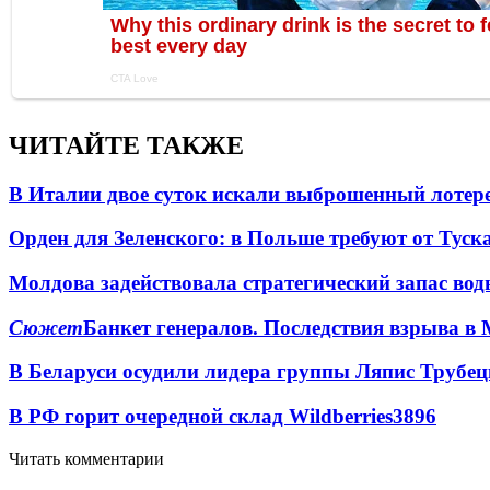
ЧИТАЙТЕ ТАКЖЕ
В Италии двое суток искали выброшенный лоте
Орден для Зеленского: в Польше требуют от Туск
Молдова задействовала стратегический запас вод
Сюжет
Банкет генералов. Последствия взрыва в 
В Беларуси осудили лидера группы Ляпис Трубе
В РФ горит очередной склад Wildberries
3896
Читать комментарии