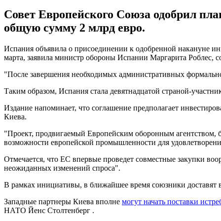
Совет Европейского Союза одобрил пла
общую сумму 2 млрд евро.
Испания объявила о присоединении к одобренной накануне ини
марта, заявила министр обороны Испании Маргарита Роблес, 
"После завершения необходимых административных формальнос
Таким образом, Испания стала девятнадцатой страной-участник
Издание напоминает, что соглашение предполагает инвестиров
Киева.
"Проект, продвигаемый Европейским оборонным агентством, б
возможности европейской промышленности для удовлетворения
Отмечается, что ЕС впервые проведет совместные закупки воо
неожиданных изменений спроса".
В рамках инициативы, в ближайшее время союзники доставят в
Западные партнеры Киева вполне
могут начать поставки истре
НАТО Йенс Столтенберг .