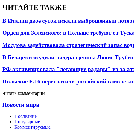
ЧИТАЙТЕ ТАКЖЕ
В Италии двое суток искали выброшенный лоте
Орден для Зеленского: в Польше требуют от Туск
Молдова задействовала стратегический запас вод
В Беларуси осудили лидера группы Ляпис Трубе
РФ активизировала "летающие радары" из-за а
Польские F-16 перехватили российский самолет-
Читать комментарии
Новости мира
Последние
Популярные
Комментируемые