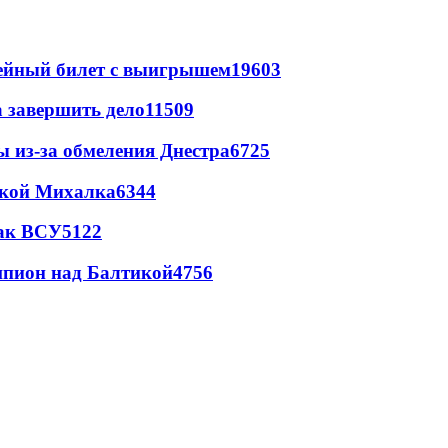
рейный билет с выигрышем
19603
а завершить дело
11509
ы из-за обмеления Днестра
6725
цкой Михалка
6344
так ВСУ
5122
шпион над Балтикой
4756