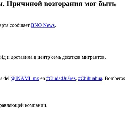
цы. Причиной возгорания мог быть
марта сообщает
BNO News
.
.
д и доставила в центр семь десятков мигрантов.
es del
@INAMI_mx
en
#CiudadJuárez
,
#Chihuahua
. Bomberos
правляющей компании.