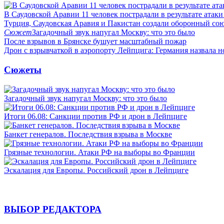
В Саудовской Аравии 11 человек пострадали в результате атаки
Турция, Саудовская Аравия и Пакистан создали оборонный со
Сюжет
Загадочный звук напугал Москву: что это было
После взрывов в Брянске бушует масштабный пожар
Дрон с взрывчаткой в аэропорту Лейпцига: Германия назвала н
Сюжеты
Загадочный звук напугал Москву: что это было
Итоги 06.08: Санкции против РФ и дрон в Лейпциге
Банкет генералов. Последствия взрыва в Москве
Грязные технологии. Атаки РФ на выборы во Франции
Эскалация для Европы. Российский дрон в Лейпциге
ВЫБОР РЕДАКТОРА