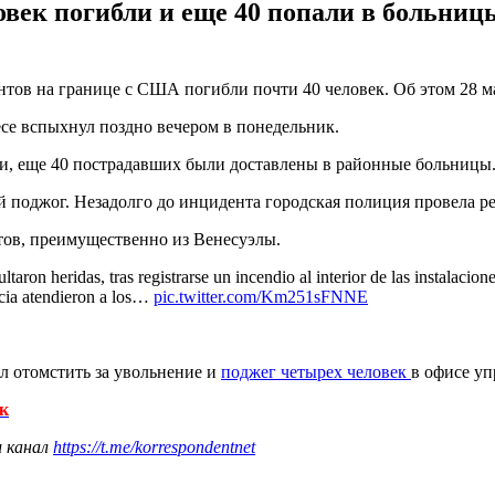
ловек погибли и еще 40 попали в больни
нтов на границе с США погибли почти 40 человек. Об этом 28 
се вспыхнул поздно вечером в понедельник.
и, еще 40 пострадавших были доставлены в районные больницы
поджог. Незадолго до инцидента городская полиция провела рей
ов, преимущественно из Венесуэлы.
n heridas, tras registrarse un incendio al interior de las instalacion
ncia atendieron a los…
pic.twitter.com/Km251sFNNE
л отомстить за увольнение и
поджег четырех человек
в офисе у
к
ш канал
https://t.me/korrespondentnet