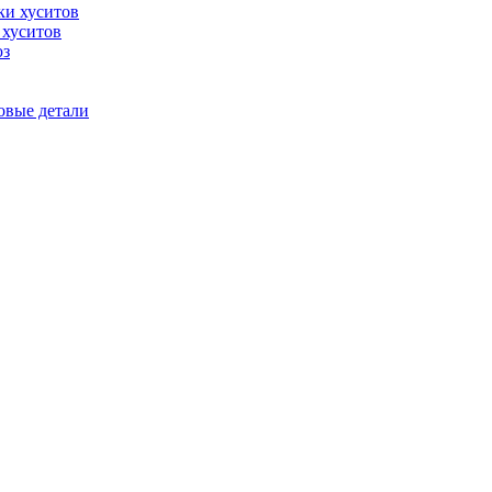
 хуситов
юз
овые детали