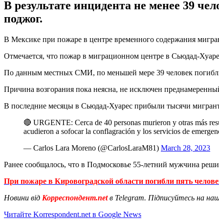
В результате инцидента не менее 39 че
поджог.
В Мексике при пожаре в центре временного содержания мигра
Отмечается, что пожар в миграционном центре в Сьюдад-Хуаре
По данным местных СМИ, по меньшей мере 39 человек погибл
Причина возгорания пока неясна, не исключен преднамеренный 
В последние месяцы в Сьюдад-Хуарес прибыли тысячи мигрант
🔴 URGENTE: Cerca de 40 personas murieron y otras más resultaro
acudieron a sofocar la conflagración y los servicios de emerge
— Carlos Lara Moreno (@CarlosLaraM81)
March 28, 2023
Ранее сообщалось, что в Подмосковье 55-летний мужчина реши
При пожаре в Кировоградской области погибли пять челове
Новини від
Корреспондент.net
в Telegram. Підписуйтесь на на
Читайте Korrespondent.net в Google News