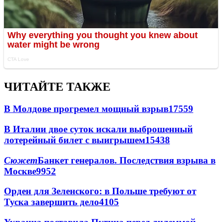
ЧИТАЙТЕ ТАКЖЕ
В Молдове прогремел мощный взрыв
17559
В Италии двое суток искали выброшенный
лотерейный билет с выигрышем
15438
Сюжет
Банкет генералов. Последствия взрыва в
Москве
9952
Орден для Зеленского: в Польше требуют от
Туска завершить дело
4105