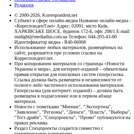
Редакция
© 2000-2026, Korrespondent.net
Субъект в сфере онлайн-медиа Название онлайн-медиа -
«КореспонденТ.net» Адрес: 02091, місто Київ,
ХАРКІВСЬКЕ ШОСЕ, будинок 172-Б, офіс 208/1 E-mail:
sunlight@mediadim.com.ua
Телефон: 044-205-43-00
Идентификатор медиа - R40-06068
Использование любых материалов, размещённых на
сайте, разрешается при условии ссылки на
Корреспондент.net.
При копировании материалов со страницы «Новости
Украины и мира», для интернет-изданий – обязательна
прямая открытая для поисковых систем гиперссылка.
Ссылка должна быть размещена в независимости от
полного либо частичного использования материалов.
Гиперссылка (для интернет- изданий) – должна быть
размещена в подзаголовке или в первом абзаце
материала.
Новости с пометками "Мнение", "Экспертиза",
"Заявление", "Регионы", "Деньги", "Власть", "Выборы",
"Тест-драйв", "Спецпроекты", "Промо" публикуются на
правах рекламы.
Раздел Спецпроекты создается совместно с
коммерческими партнерами.