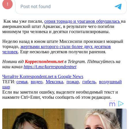
Как мы уже писали,
серия торнадо и ураганов обрушилась
на
американский штат Арканзас, в результате чего погибли
минимум три человека и десятки госпитализированы.
Неделю назад в юном штате Миссисипи произошел мощный
торнадо,
жертвами которого стали более двух десятков
человек
. Еще несколько десятков получили ранения.
Новини від
Корреспондент.net
в Telegram. Підписуйтесь на
наш канал
https://t.me/korrespondentnet
Читайте Korrespondent.net в Google News
ТЕГИ:
семья
,
видео
,
Мексика
,
пожар
,
гибель
,
воздушный
шар
Если вы заметили ошибку, выделите необходимый текст и
нажмите Ctrl+Enter, чтобы сообщить об этом редакции.