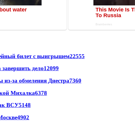
рейный билет с выигрышем
22555
а завершить дело
12099
ы из-за обмеления Днестра
7360
цкой Михалка
6378
так ВСУ
5148
Москве
4902