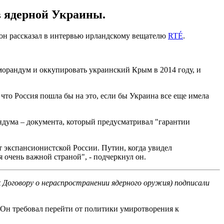
в ядерной Украины.
м он рассказал в интервью ирландскому вещателю
RTÉ
.
морандум и оккупировать украинский Крым в 2014 году, и
 что Россия пошла бы на это, если бы Украина все еще имела
ндума – документа, который предусматривал "гарантии
от экспансионистской России. Путин, когда увидел
я очень важной страной", - подчеркнул он.
 Договору о нераспространении ядерного оружия) подписали
 Он требовал перейти от политики умиротворения к