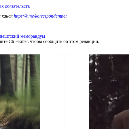
х обязательств
ш канал
https://t.me/korrespondentnet
апештский меморандум
те Ctrl+Enter, чтобы сообщить об этом редакции.