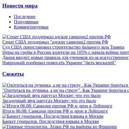
Новости мира
Последние
Популярные
Комментируемые
Сенат США поддержал "адские санкции2 против РФ
Суд США приостановил строительство бального зала Трампа
Цены на гробы в России взлетели на 105% с начала войны про
Дания вводит новые правила для учеников из-за искусственног
Навроцкий пообещал помогать Украине "бить москалей"
Сюжеты
"Охотиться на лучника, а не на стрелу". Как Украине бороться 
Загадочный звук напугал Москву: что это было
Итоги 06.08: Санкции против РФ и дрон в Лейпциге
Банкет генералов. Последствия взрыва в Москве