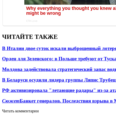
ЧИТАЙТЕ ТАКЖЕ
В Италии двое суток искали выброшенный лоте
Орден для Зеленского: в Польше требуют от Туск
Молдова задействовала стратегический запас вод
В Беларуси осудили лидера группы Ляпис Трубе
РФ активизировала "летающие радары" из-за а
Сюжет
Банкет генералов. Последствия взрыва в 
Читать комментарии