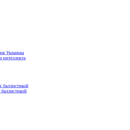
тив Украины
о интеллекта
с баллистикой