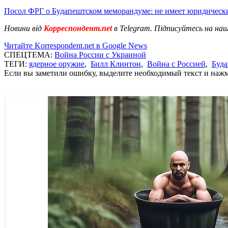
Посол ФРГ о Будапештском меморандуме: не имеет юридически
Новини від
Корреспондент.net
в Telegram. Підписуйтесь на на
Читайте Korrespondent.net в Google News
СПЕЦТЕМА:
Война России с Украиной
ТЕГИ:
ядерное оружие
,
Билл Клинтон
,
Война с Россией
,
Буд
Если вы заметили ошибку, выделите необходимый текст и нажми