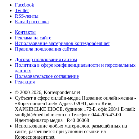
Facebook
Twitter
RSS-ленты
E-mail рассылка
Контакты
Реклама на сайте
Использование материалов korrespondent.net
Правила пользования сайтом
Договор пользования сайтом
Политика в сфере конфиденциальности и персональных
данных
Пользовательское соглашение
Редакция
© 2000-2026, Korrespondent.net
Субъект в сфере онлайн-медиа Название онлайн-медиа -
«КореспонденТ.net» Адрес: 02091, місто Київ,
ХАРКІВСЬКЕ ШОСЕ, будинок 172-Б, офіс 208/1 E-mail:
sunlight@mediadim.com.ua
Телефон: 044-205-43-00
Идентификатор медиа - R40-06068
Использование любых материалов, размещённых на
сайте, разрешается при условии ссылки на
Корреспондент.net.