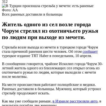
312
Фото: AA
Всех раненых доставили в больницы
Житель одного из сел возле города
Чорум стрелял из охотничьего ружья
по людям при выходе из мечети.
Стрельба возле выхода из мечети в турецком городе Чорум
стала причиной ранения шести человек. Об этом
сообщает
турецкое издание TRT Haber в понедельник, 10 апреля.
В соообщении говорится, чрайоне Искилип города Чорум 30-
летний житель одного из близлежащих сел открыл огонь из
охотничьего ружья по людям, которые выходили с мечети
после молитвы.
На месте происшествия работают полицейские и медики.
Раненых доставили в больницы. Мужчину, который устроил
стрельбу продолжают искать.
Как мы уже сообщали раньше,
в Израиле расстреляли авто
, в
результате погибли две женщины.