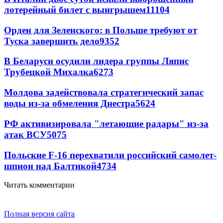
лотерейный билет с выигрышем
11104
Орден для Зеленского: в Польше требуют от
Туска завершить дело
9352
В Беларуси осудили лидера группы Ляпис
Трубецкой Михалка
6273
Молдова задействовала стратегический запас
воды из-за обмеления Днестра
5624
РФ активизировала "летающие радары" из-за
атак ВСУ
5075
Польские F-16 перехватили российский самолет-
шпион над Балтикой
4734
Читать комментарии
Полная версия сайта