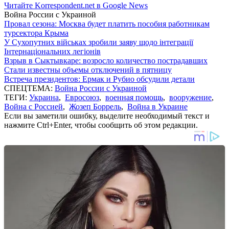
Читайте Korrespondent.net в Google News
Война России с Украиной
Провал сезона: Москва будет платить пособия работникам
турсектора Крыма
У Сухопутних військах зробили заяву щодо інтеграції
Інтернаціональних легіонів
Взрыв в Сыктывкаре: возросло количество пострадавших
Стали известны объемы отключений в пятницу
Встреча президентов: Ермак и Рубио обсудили детали
СПЕЦТЕМА:
Война России с Украиной
ТЕГИ:
Украина
,
Евросоюз
,
военная помощь
,
вооружение
,
Война с Россией
,
Жозеп Боррель
,
Война в Украине
Если вы заметили ошибку, выделите необходимый текст и
нажмите Ctrl+Enter, чтобы сообщить об этом редакции.