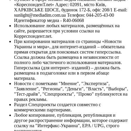
«КореспонденТ.net» Адрес: 02091, місто Київ,
ХАРКІВСЬКЕ ШОСЕ, будинок 172-Б, офіс 208/1 E-mail:
sunlight@mediadim.com.ua
Телефон: 044-205-43-00
Идентификатор медиа - R40-06068
Использование любых материалов, размещённых на
сайте, разрешается при условии ссылки на
Корреспондент.net.
При копировании материалов со страницы «Новости
Украины и мира», для интернет-изданий – обязательна
прямая открытая для поисковых систем гиперссылка.
Ссылка должна быть размещена в независимости от
полного либо частичного использования материалов.
Гиперссылка (для интернет- изданий) – должна быть
размещена в подзаголовке или в первом абзаце
материала.
Новости с пометками "Мнение", "Экспертиза",
"Заявление", "Регионы", "Деньги", "Власть", "Выборы",
"Тест-драйв", "Спецпроекты", "Промо" публикуются на
правах рекламы.
Раздел Спецпроекты создается совместно с
коммерческими партнерами.
Любое копирование, публикация, републикация и
другое распространение информации, которое содержит
ссылку на "Интерфакс-Украина", EPA / UPG, строго
воспрещается.