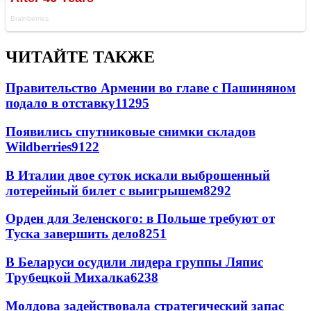
ЧИТАЙТЕ ТАКЖЕ
Правительство Армении во главе с Пашиняном
подало в отставку
11295
Появились спутниковые снимки складов
Wildberries
9122
В Италии двое суток искали выброшенный
лотерейный билет с выигрышем
8292
Орден для Зеленского: в Польше требуют от
Туска завершить дело
8251
В Беларуси осудили лидера группы Ляпис
Трубецкой Михалка
6238
Молдова задействовала стратегический запас