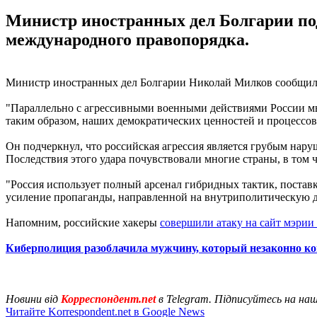
Министр иностранных дел Болгарии под
международного правопорядка.
Министр иностранных дел Болгарии Николай Милков сообщил 
"Параллельно с агрессивными военными действиями России мы
таким образом, наших демократических ценностей и процессов"
Он подчеркнул, что российская агрессия является грубым нар
Последствия этого удара почувствовали многие страны, в том 
"Россия использует полный арсенал гибридных тактик, постав
усиление пропаганды, направленной на внутриполитическую д
Напомним, российские хакеры
совершили атаку на сайт мэрии
Киберполиция разоблачила мужчину, который незаконно к
Новини від
Корреспондент.net
в Telegram. Підписуйтесь на на
Читайте Korrespondent.net в Google News