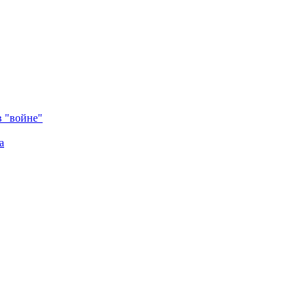
в "войне"
а