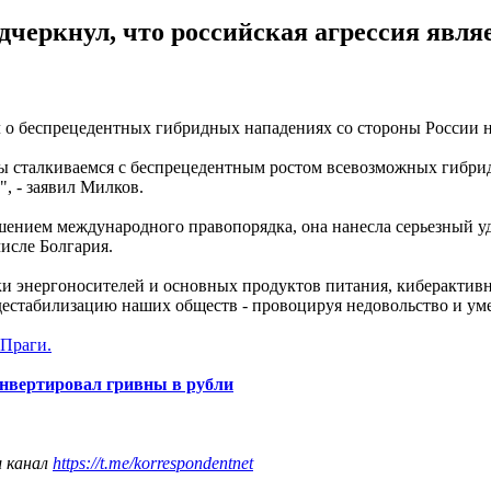
черкнул, что российская агрессия явл
о беспрецедентных гибридных нападениях со стороны России н
 сталкиваемся с беспрецедентным ростом всевозможных гибрид
, - заявил Милков.
ушением международного правопорядка, она нанесла серьезный 
числе Болгария.
ки энергоносителей и основных продуктов питания, киберактив
естабилизацию наших обществ - провоцируя недовольство и уме
 Праги.
онвертировал гривны в рубли
ш канал
https://t.me/korrespondentnet