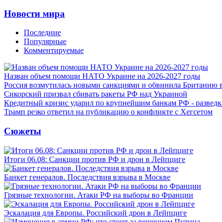
Новости мира
Последние
Популярные
Комментируемые
Назван объем помощи НАТО Украине на 2026-2027 годы
Россия возмутилась новыми санкциями и обвинила Британию 
Сикорский призвал сбивать ракеты РФ над Украиной
Кредитный кризис ударил по крупнейшим банкам РФ - разведк
Трамп резко ответил на публикацию о конфликте с Хегсетом
Сюжеты
Итоги 06.08: Санкции против РФ и дрон в Лейпциге
Банкет генералов. Последствия взрыва в Москве
Грязные технологии. Атаки РФ на выборы во Франции
Эскалация для Европы. Российский дрон в Лейпциге