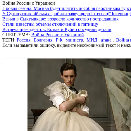
Война России с Украиной
Провал сезона: Москва будет платить пособия работникам тур
У Сухопутних військах зробили заяву щодо інтеграції Інтернац
Взрыв в Сыктывкаре: возросло количество пострадавших
Стали известны объемы отключений в пятницу
Встреча президентов: Ермак и Рубио обсудили детали
СПЕЦТЕМА:
Война России с Украиной
ТЕГИ:
Россия
,
Болгария
,
РФ
,
министр
,
МИД
,
атака
,
Война 
Если вы заметили ошибку, выделите необходимый текст и нажми