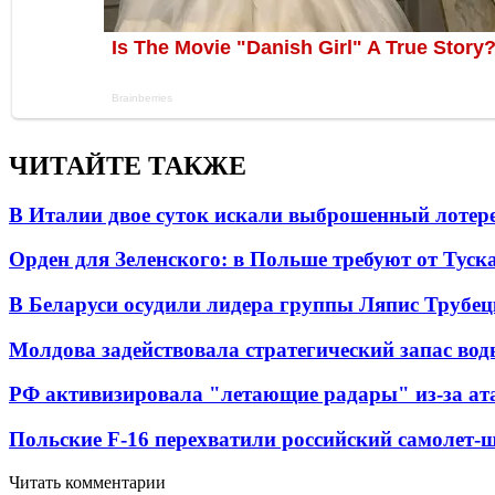
ЧИТАЙТЕ ТАКЖЕ
В Италии двое суток искали выброшенный лоте
Орден для Зеленского: в Польше требуют от Туск
В Беларуси осудили лидера группы Ляпис Трубе
Молдова задействовала стратегический запас вод
РФ активизировала "летающие радары" из-за а
Польские F-16 перехватили российский самолет-
Читать комментарии