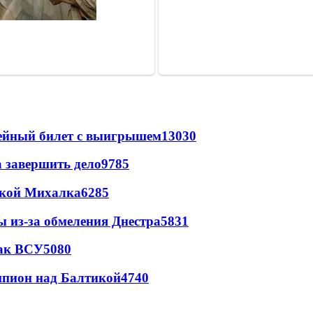
рейный билет с выигрышем
13030
а завершить дело
9785
цкой Михалка
6285
ы из-за обмеления Днестра
5831
так ВСУ
5080
шпион над Балтикой
4740