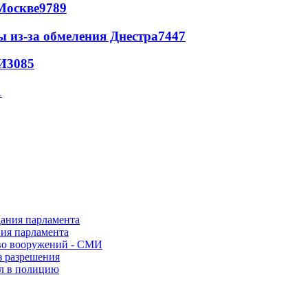
Москве
9789
ы из-за обмеления Днестра
7447
И
3085
1
ния парламента
во вооружений - СМИ
з разрешения
ел в полицию