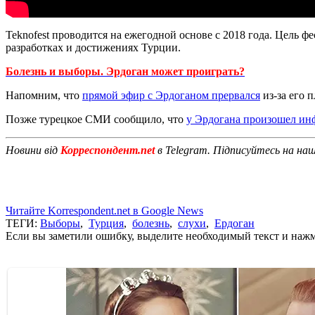
Teknofest проводится на ежегодной основе с 2018 года. Цель 
разработках и достижениях Турции.
Болезнь и выборы. Эрдоган может проиграть?
Напомним, что
прямой эфир с Эрдоганом прервался
из-за его 
Позже турецкое СМИ сообщило, что
у Эрдогана произошел ин
Новини від
Корреспондент.net
в Telegram. Підписуйтесь на на
Читайте Korrespondent.net в Google News
ТЕГИ:
Выборы
,
Турция
,
болезнь
,
слухи
,
Ердоган
Если вы заметили ошибку, выделите необходимый текст и нажми