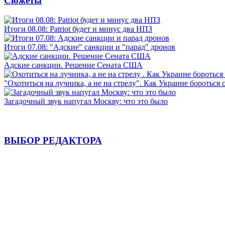
Сюжеты
Итоги 08.08: Patriot будет и минус два НПЗ
Итоги 07.08: "Адские" санкции и "парад" дронов
Адские санкции. Решение Сената США
"Охотиться на лучника, а не на стрелу". Как Украине бороться 
Загадочный звук напугал Москву: что это было
ВЫБОР РЕДАКТОРА