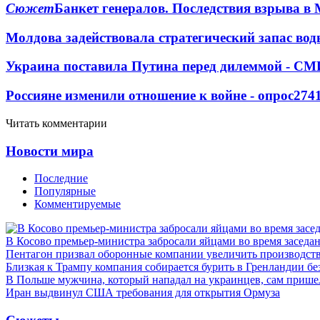
Сюжет
Банкет генералов. Последствия взрыва в 
Молдова задействовала стратегический запас вод
Украина поставила Путина перед дилеммой - СМ
Россияне изменили отношение к войне - опрос
274
Читать комментарии
Новости мира
Последние
Популярные
Комментируемые
В Косово премьер-министра забросали яйцами во время заседа
Пентагон призвал оборонные компании увеличить производст
Близкая к Трампу компания собирается бурить в Гренландии бе
В Польше мужчина, который нападал на украинцев, сам приш
Иран выдвинул США требования для открытия Ормуза