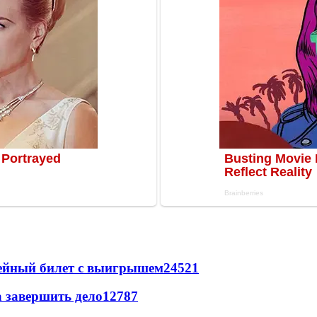
рейный билет с выигрышем
24521
а завершить дело
12787