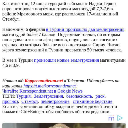
Как известно, 12 июля турецкий сейсмолог Наджи Герюр
спрогнозировал подземные толчки магнитудой 7,2-7,6 в
районе Мраморного моря, где расположен 17-миллионный
Стамбул.
Напомним, 6 февраля
в Турции произошло два землетрясения
магнитудой более 7 баллов. Подземные толчки, по которым
последовали тысячи афтершоков, ощущались и в соседних
странах, из которых больше всего пострадала Сирия. Число
жертв землетрясений в Турции превысило 50 тысяч человек.
В мае в Турции
произошли новые землетрясения
магнитудами
4,6 и 3,9.
Новини від
Корреспондент.net
в Telegram. Підписуйтесь на
наш канал
https://t.me/korrespondentnet
Читайте Korrespondent.net в Google News
ТЕГИ:
Турция
,
Землетрясения
,
безопасность
,
риск
,
прогноз
,
Стамбул
,
землетрясение
,
стихийное бедствие
Если вы заметили ошибку, выделите необходимый текст и
нажмите Ctrl+Enter, чтобы сообщить об этом редакции.