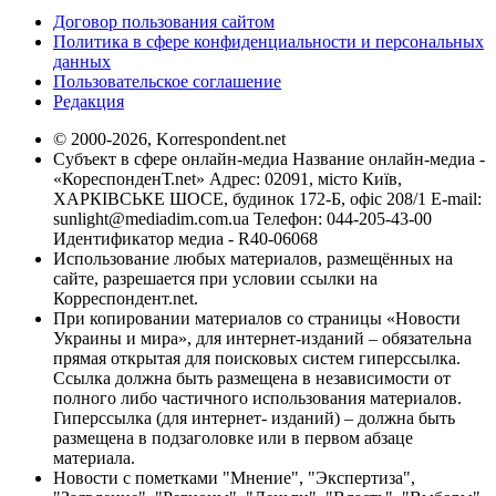
Договор пользования сайтом
Политика в сфере конфиденциальности и персональных
данных
Пользовательское соглашение
Редакция
© 2000-2026, Korrespondent.net
Субъект в сфере онлайн-медиа Название онлайн-медиа -
«КореспонденТ.net» Адрес: 02091, місто Київ,
ХАРКІВСЬКЕ ШОСЕ, будинок 172-Б, офіс 208/1 E-mail:
sunlight@mediadim.com.ua
Телефон: 044-205-43-00
Идентификатор медиа - R40-06068
Использование любых материалов, размещённых на
сайте, разрешается при условии ссылки на
Корреспондент.net.
При копировании материалов со страницы «Новости
Украины и мира», для интернет-изданий – обязательна
прямая открытая для поисковых систем гиперссылка.
Ссылка должна быть размещена в независимости от
полного либо частичного использования материалов.
Гиперссылка (для интернет- изданий) – должна быть
размещена в подзаголовке или в первом абзаце
материала.
Новости с пометками "Мнение", "Экспертиза",