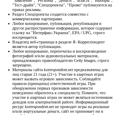
"Заявление", "Регионы", "Деньги", "Власть", "Выборы",
"Тест-драйв", "Спецпроекты", "Промо" публикуются на
правах рекламы.
Раздел Спецпроекты создается совместно с
коммерческими партнерами.
Любое копирование, публикация, републикация и
другое распространение информации, которое содержит
ссылку на "Интерфакс-Украина", EPA / UPG, строго
воспрещается.
Владелец веб-страницы в разделе Я- Корреспондент
является автор публикации.
Любое копирование, перепечатка и воспроизведение
фотографий и/или аудиовизуальных материалов,
принадлежащих правообладателю Getty Images, строго
запрещено.
Материалы сайта korrespondent.net предназначены для
лиц старше 21 года (21+). Участие в азартных играх
может вызвать игровую зависимость. Соблюдайте
правила (принципы) ответственной игры. При
обнаружении первых признаков зависимости
немедленно обратитесь к специалисту. Помните, что
участие в азартных играх не может являться источником
доходов или альтернативой работе. Информационный
ресурс korrespondent.net не проводит игры на реальные
и/или виртуальные деньги, сайт не принимает ни в