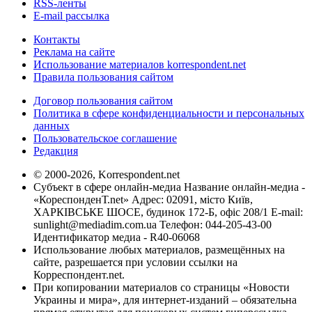
RSS-ленты
E-mail рассылка
Контакты
Реклама на сайте
Использование материалов korrespondent.net
Правила пользования сайтом
Договор пользования сайтом
Политика в сфере конфиденциальности и персональных
данных
Пользовательское соглашение
Редакция
© 2000-2026, Korrespondent.net
Субъект в сфере онлайн-медиа Название онлайн-медиа -
«КореспонденТ.net» Адрес: 02091, місто Київ,
ХАРКІВСЬКЕ ШОСЕ, будинок 172-Б, офіс 208/1 E-mail:
sunlight@mediadim.com.ua
Телефон: 044-205-43-00
Идентификатор медиа - R40-06068
Использование любых материалов, размещённых на
сайте, разрешается при условии ссылки на
Корреспондент.net.
При копировании материалов со страницы «Новости
Украины и мира», для интернет-изданий – обязательна