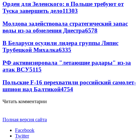
Орден для Зеленского: в Польше требуют от
Туска завершить дело
11303
Молдова задействовала стратегический запас
воды из-за обмеления Днестра
6578
В Беларуси осудили лидера группы Ляпис
Трубецкой Михалка
6335
РФ активизировала "летающие радары" из-за
атак ВСУ
5115
Польские F-16 перехватили российский самолет-
шпион над Балтикой
4754
Читать комментарии
Полная версия сайта
Facebook
Twitter