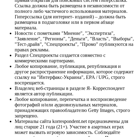
прямая открытая для поисковых систем гиперссылка.
Ссылка должна быть размещена в независимости от
полного либо частичного использования материалов.
Гиперссылка (для интернет- изданий) – должна быть
размещена в подзаголовке или в первом абзаце
материала.
Новости с пометками "Мнение", "Экспертиза",
"Заявление", "Регионы", "Деньги", "Власть", "Выборы",
"Тест-драйв", "Спецпроекты", "Промо" публикуются на
правах рекламы.
Раздел Спецпроекты создается совместно с
коммерческими партнерами.
Любое копирование, публикация, републикация и
другое распространение информации, которое содержит
ссылку на "Интерфакс-Украина", EPA / UPG, строго
воспрещается.
Владелец веб-страницы в разделе Я- Корреспондент
является автор публикации.
Любое копирование, перепечатка и воспроизведение
фотографий и/или аудиовизуальных материалов,
принадлежащих правообладателю Getty Images, строго
запрещено.
Материалы сайта korrespondent.net предназначены для
лиц старше 21 года (21+). Участие в азартных играх
может вызвать игровую зависимость. Соблюдайте