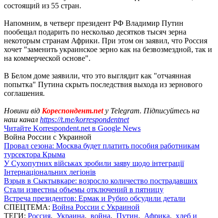
состоящий из 55 стран.
Напомним, в четверг президент РФ Владимир Путин
пообещал подарить по несколько десятков тысяч зерна
некоторым странам Африки. При этом он заявил, что Россия
хочет "заменить украинское зерно как на безвозмездной, так и
на коммерческой основе".
В Белом доме заявили, что это выглядит как "отчаянная
попытка" Путина скрыть последствия выхода из зернового
соглашения.
Новини від
Кореспондент.net
у Telegram. Підписуйтесь на
наш канал
https://t.me/korrespondentnet
Читайте Korrespondent.net в Google News
Война России с Украиной
Провал сезона: Москва будет платить пособия работникам
турсектора Крыма
У Сухопутних військах зробили заяву щодо інтеграції
Інтернаціональних легіонів
Взрыв в Сыктывкаре: возросло количество пострадавших
Стали известны объемы отключений в пятницу
Встреча президентов: Ермак и Рубио обсудили детали
СПЕЦТЕМА:
Война России с Украиной
ТЕГИ:
Россия
,
Украина
,
война
,
Путин
,
Африка
,
хлеб и