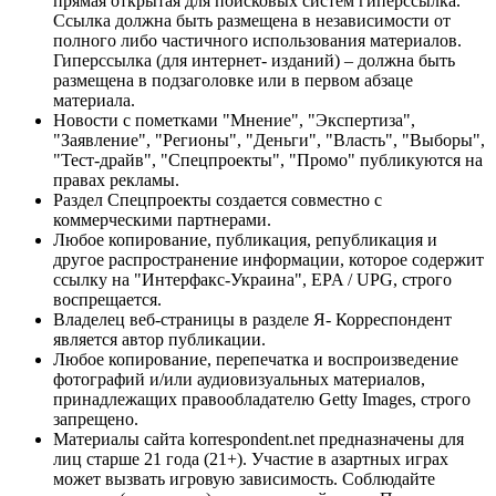
прямая открытая для поисковых систем гиперссылка.
Ссылка должна быть размещена в независимости от
полного либо частичного использования материалов.
Гиперссылка (для интернет- изданий) – должна быть
размещена в подзаголовке или в первом абзаце
материала.
Новости с пометками "Мнение", "Экспертиза",
"Заявление", "Регионы", "Деньги", "Власть", "Выборы",
"Тест-драйв", "Спецпроекты", "Промо" публикуются на
правах рекламы.
Раздел Спецпроекты создается совместно с
коммерческими партнерами.
Любое копирование, публикация, републикация и
другое распространение информации, которое содержит
ссылку на "Интерфакс-Украина", EPA / UPG, строго
воспрещается.
Владелец веб-страницы в разделе Я- Корреспондент
является автор публикации.
Любое копирование, перепечатка и воспроизведение
фотографий и/или аудиовизуальных материалов,
принадлежащих правообладателю Getty Images, строго
запрещено.
Материалы сайта korrespondent.net предназначены для
лиц старше 21 года (21+). Участие в азартных играх
может вызвать игровую зависимость. Соблюдайте