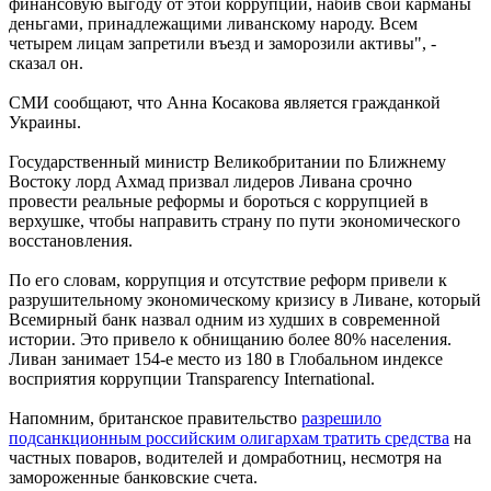
финансовую выгоду от этой коррупции, набив свои карманы
деньгами, принадлежащими ливанскому народу. Всем
четырем лицам запретили въезд и заморозили активы", -
сказал он.
СМИ сообщают, что Анна Косакова является гражданкой
Украины.
Государственный министр Великобритании по Ближнему
Востоку лорд Ахмад призвал лидеров Ливана срочно
провести реальные реформы и бороться с коррупцией в
верхушке, чтобы направить страну по пути экономического
восстановления.
По его словам, коррупция и отсутствие реформ привели к
разрушительному экономическому кризису в Ливане, который
Всемирный банк назвал одним из худших в современной
истории. Это привело к обнищанию более 80% населения.
Ливан занимает 154-е место из 180 в Глобальном индексе
восприятия коррупции Transparency International.
Напомним, британское правительство
разрешило
подсанкционным российским олигархам тратить средства
на
частных поваров, водителей и домработниц, несмотря на
замороженные банковские счета.