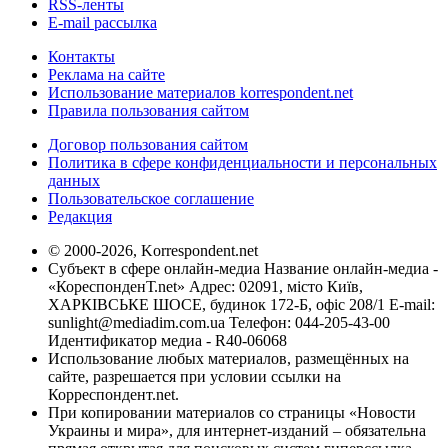
RSS-ленты
E-mail рассылка
Контакты
Реклама на сайте
Использование материалов korrespondent.net
Правила пользования сайтом
Договор пользования сайтом
Политика в сфере конфиденциальности и персональных
данных
Пользовательское соглашение
Редакция
© 2000-2026, Korrespondent.net
Субъект в сфере онлайн-медиа Название онлайн-медиа -
«КореспонденТ.net» Адрес: 02091, місто Київ,
ХАРКІВСЬКЕ ШОСЕ, будинок 172-Б, офіс 208/1 E-mail:
sunlight@mediadim.com.ua
Телефон: 044-205-43-00
Идентификатор медиа - R40-06068
Использование любых материалов, размещённых на
сайте, разрешается при условии ссылки на
Корреспондент.net.
При копировании материалов со страницы «Новости
Украины и мира», для интернет-изданий – обязательна