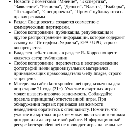
Новости с пометками "Мнение", "Экспертиза",
"Заявление", "Регионы", "Деньги", "Власть", "Выборы",
"Тест-драйв", "Спецпроекты", "Промо" публикуются на
правах рекламы.
Раздел Спецпроекты создается совместно с
коммерческими партнерами.
Любое копирование, публикация, републикация и
другое распространение информации, которое содержит
ссылку на "Интерфакс-Украина", EPA / UPG, строго
воспрещается.
Владелец веб-страницы в разделе Я- Корреспондент
является автор публикации.
Любое копирование, перепечатка и воспроизведение
фотографий и/или аудиовизуальных материалов,
принадлежащих правообладателю Getty Images, строго
запрещено.
Материалы сайта korrespondent.net предназначены для
лиц старше 21 года (21+). Участие в азартных играх
может вызвать игровую зависимость. Соблюдайте
правила (принципы) ответственной игры. При
обнаружении первых признаков зависимости
немедленно обратитесь к специалисту. Помните, что
участие в азартных играх не может являться источником
доходов или альтернативой работе. Информационный
ресурс korrespondent.net не проводит игры на реальные