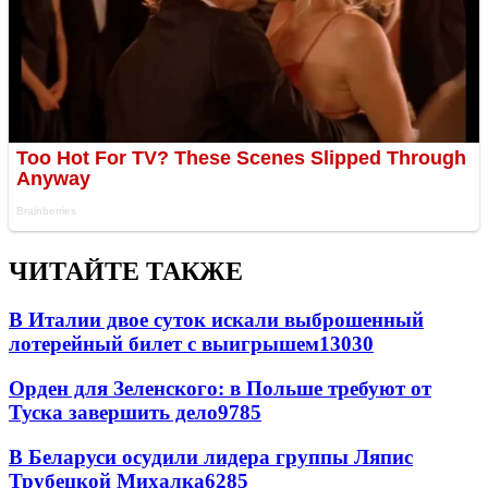
ЧИТАЙТЕ ТАКЖЕ
В Италии двое суток искали выброшенный
лотерейный билет с выигрышем
13030
Орден для Зеленского: в Польше требуют от
Туска завершить дело
9785
В Беларуси осудили лидера группы Ляпис
Трубецкой Михалка
6285