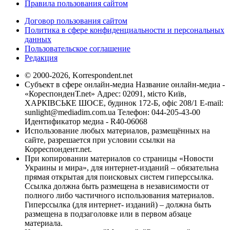
Правила пользования сайтом
Договор пользования сайтом
Политика в сфере конфиденциальности и персональных
данных
Пользовательское соглашение
Редакция
© 2000-2026, Korrespondent.net
Субъект в сфере онлайн-медиа Название онлайн-медиа -
«КореспонденТ.net» Адрес: 02091, місто Київ,
ХАРКІВСЬКЕ ШОСЕ, будинок 172-Б, офіс 208/1 E-mail:
sunlight@mediadim.com.ua
Телефон: 044-205-43-00
Идентификатор медиа - R40-06068
Использование любых материалов, размещённых на
сайте, разрешается при условии ссылки на
Корреспондент.net.
При копировании материалов со страницы «Новости
Украины и мира», для интернет-изданий – обязательна
прямая открытая для поисковых систем гиперссылка.
Ссылка должна быть размещена в независимости от
полного либо частичного использования материалов.
Гиперссылка (для интернет- изданий) – должна быть
размещена в подзаголовке или в первом абзаце
материала.