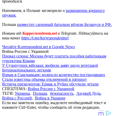
проводился.
Напомним, в Польше заговорили о
размещении ядерного
оружия.
Польша
разместит саперный батальон вблизи Беларуси и РФ.
Новини від
Корреспондент.net
в Telegram. Підписуйтесь на
наш канал
https://t.me/korrespondentnet
Читайте Korrespondent.net в Google News
Война России с Украиной
Провал сезона: Москва будет платить пособия работникам
турсектора Крыма
У Сухопутних військах зробили заяву щодо інтеграції
Інтернаціональних легіонів
Взрыв в Сыктывкаре: возросло количество пострадавших
Стали известны объемы отключений в пятницу
Встреча президентов: Ермак и Рубио обсудили детали
СПЕЦТЕМА:
Война России с Украиной
ТЕГИ:
Украина
,
Польша
,
безопасность
,
Анджей Дуда
,
Война с Россией
,
Война в Украине
Если вы заметили ошибку, выделите необходимый текст и
нажмите Ctrl+Enter, чтобы сообщить об этом редакции.