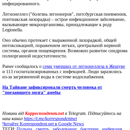
инфицированного.
Легионеллез ("болезнь легионеров", питсбургская пневмония,
понтиакская лихорадка) – острое инфекционное заболевание,
вызывающее микроорганизмы, принадлежащие к роду
Legionella.
Оно обычно протекает с выраженной лихорадкой, общей
интоксикацией, поражением легких, центральной нервной
системы, органов пищеварения. Возможно развитие синдрома
полиорганной недостаточности.
Ранее сообщалось о
семи умерших от легионеллеза в Жешуве
и 113 госпитализированных с инфекцией. Люди заразились
из-за загрязненной воды в системе водоснабжения.
На Тайване зафиксировали смерть человека от
"поедающего мозга" амебы
Новини від
Корреспондент.net
в Telegram. Підписуйтесь на
наш канал
https://t.me/korrespondentnet
Читайте Korrespondent.net в Google News
ТЕГИ:
Польша
,
смерть
,
заболевание
,
бактерии
,
инфекция
,