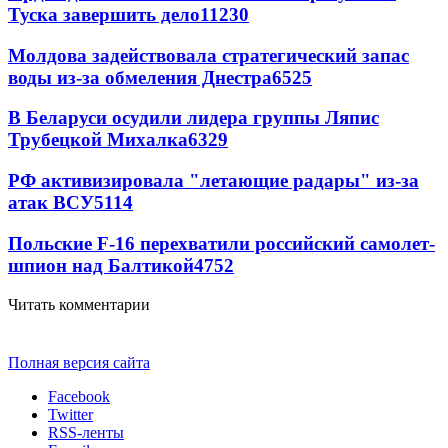
Туска завершить дело
11230
Молдова задействовала стратегический запас
воды из-за обмеления Днестра
6525
В Беларуси осудили лидера группы Ляпис
Трубецкой Михалка
6329
РФ активизировала "летающие радары" из-за
атак ВСУ
5114
Польские F-16 перехватили российский самолет-
шпион над Балтикой
4752
Читать комментарии
Полная версия сайта
Facebook
Twitter
RSS-ленты