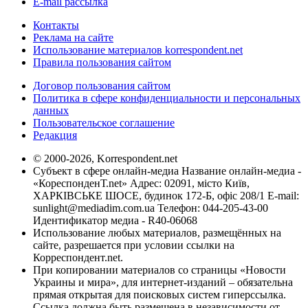
E-mail рассылка
Контакты
Реклама на сайте
Использование материалов korrespondent.net
Правила пользования сайтом
Договор пользования сайтом
Политика в сфере конфиденциальности и персональных
данных
Пользовательское соглашение
Редакция
© 2000-2026, Korrespondent.net
Субъект в сфере онлайн-медиа Название онлайн-медиа -
«КореспонденТ.net» Адрес: 02091, місто Київ,
ХАРКІВСЬКЕ ШОСЕ, будинок 172-Б, офіс 208/1 E-mail:
sunlight@mediadim.com.ua
Телефон: 044-205-43-00
Идентификатор медиа - R40-06068
Использование любых материалов, размещённых на
сайте, разрешается при условии ссылки на
Корреспондент.net.
При копировании материалов со страницы «Новости
Украины и мира», для интернет-изданий – обязательна
прямая открытая для поисковых систем гиперссылка.
Ссылка должна быть размещена в независимости от