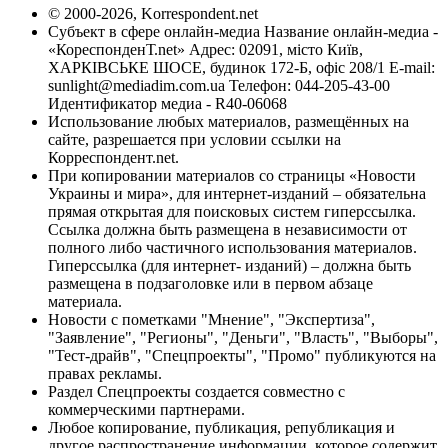
© 2000-2026, Korrespondent.net
Субъект в сфере онлайн-медиа Название онлайн-медиа -
«КореспонденТ.net» Адрес: 02091, місто Київ,
ХАРКІВСЬКЕ ШОСЕ, будинок 172-Б, офіс 208/1 E-mail:
sunlight@mediadim.com.ua
Телефон: 044-205-43-00
Идентификатор медиа - R40-06068
Использование любых материалов, размещённых на
сайте, разрешается при условии ссылки на
Корреспондент.net.
При копировании материалов со страницы «Новости
Украины и мира», для интернет-изданий – обязательна
прямая открытая для поисковых систем гиперссылка.
Ссылка должна быть размещена в независимости от
полного либо частичного использования материалов.
Гиперссылка (для интернет- изданий) – должна быть
размещена в подзаголовке или в первом абзаце
материала.
Новости с пометками "Мнение", "Экспертиза",
"Заявление", "Регионы", "Деньги", "Власть", "Выборы",
"Тест-драйв", "Спецпроекты", "Промо" публикуются на
правах рекламы.
Раздел Спецпроекты создается совместно с
коммерческими партнерами.
Любое копирование, публикация, републикация и
другое распространение информации, которое содержит