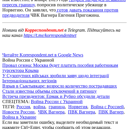
пересек границу
, попросив политическое убежище в
Норвегию. Он заявлял, что
готов давать показания против
предводителя
ЧВК Вагнера Евгения Пригожина.
Новини від
Корреспондент.net
в Telegram. Підписуйтесь на
наш канал
https://t.me/korrespondentnet
Читайте Korrespondent.net в Google News
Война России с Украиной
Провал сезона: Москва будет платить пособия работникам
турсектора Крыма
У Сухопутних військах зробили заяву щодо інтеграції
Інтернаціональних легіонів
Взрыв в Сыктывкаре: возросло количество пострадавших
Стали известны объемы отключений в пятницу
Встреча президентов: Ермак и Рубио обсудили детали
СПЕЦТЕМА:
Война России с Украиной
ТЕГИ:
Россия
,
война
,
граница
,
Норвегия
,
Война с Россией
,
Новости России
,
ЧВК Вагнера
,
ПВК Вагнера
,
ПВК Вагнер
,
Война в Украине
Если вы заметили ошибку, выделите необходимый текст и
нажмите Ctrl+Enter, чтобы сообщить об этом редакции.