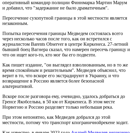
оперативный командир полиции Финнмарка Мартин Марум
и добавил, что "задержание не было драматичным".
Пересечение сухопутной границы в этой местности является
незаконным.
Попытка пересечения границы Медведем состоялась всего
через несколько часов после того, как он встретился с
журналистом Barents Observer в центре Киркенеса. 27-летний
бывший боец Вагнера сказал, что намерен пересечь границу и
что он ищет кого-то, кто мог бы его подвезти.
Как пишет издание, "он выглядел взволнованным, но в то же
время спокойным и решительным". Медведев объяснил, что
верит в то, что вскоре его экстрадируют в Украину, и что
возвращение в Россию является более безопасной
альтернативой.
Вскоре после разговора ему, очевидно, удалось добраться до
Гренсе Якобсельва, в 50 км от Киркенеса. В этом месте
Норвегию и Россию разделяет только небольшая река.
При этом непонятно, как Медведев добрался до этой
местности, потому что транспорт кпограничнойрекене ходит.
Как известно, в январе 2023 года
Андрей Медведев незаконно