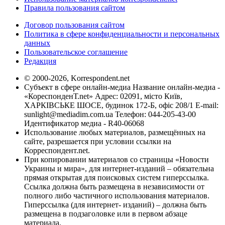
Правила пользования сайтом
Договор пользования сайтом
Политика в сфере конфиденциальности и персональных
данных
Пользовательское соглашение
Редакция
© 2000-2026, Korrespondent.net
Субъект в сфере онлайн-медиа Название онлайн-медиа -
«КореспонденТ.net» Адрес: 02091, місто Київ,
ХАРКІВСЬКЕ ШОСЕ, будинок 172-Б, офіс 208/1 E-mail:
sunlight@mediadim.com.ua
Телефон: 044-205-43-00
Идентификатор медиа - R40-06068
Использование любых материалов, размещённых на
сайте, разрешается при условии ссылки на
Корреспондент.net.
При копировании материалов со страницы «Новости
Украины и мира», для интернет-изданий – обязательна
прямая открытая для поисковых систем гиперссылка.
Ссылка должна быть размещена в независимости от
полного либо частичного использования материалов.
Гиперссылка (для интернет- изданий) – должна быть
размещена в подзаголовке или в первом абзаце
материала.