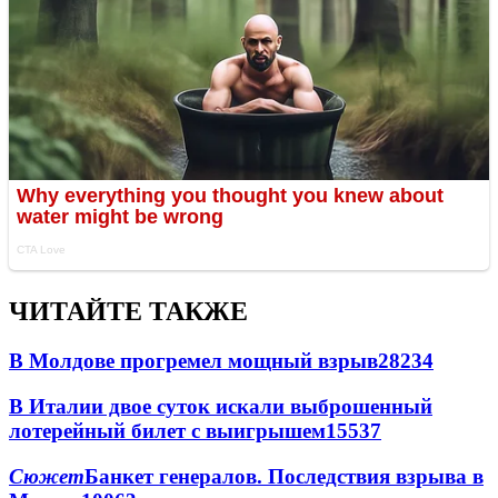
ЧИТАЙТЕ ТАКЖЕ
В Молдове прогремел мощный взрыв
28234
В Италии двое суток искали выброшенный
лотерейный билет с выигрышем
15537
Сюжет
Банкет генералов. Последствия взрыва в