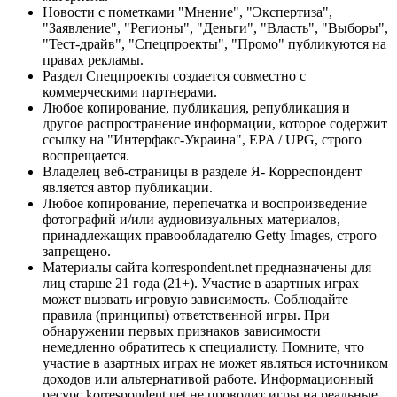
Новости с пометками "Мнение", "Экспертиза",
"Заявление", "Регионы", "Деньги", "Власть", "Выборы",
"Тест-драйв", "Спецпроекты", "Промо" публикуются на
правах рекламы.
Раздел Спецпроекты создается совместно с
коммерческими партнерами.
Любое копирование, публикация, републикация и
другое распространение информации, которое содержит
ссылку на "Интерфакс-Украина", EPA / UPG, строго
воспрещается.
Владелец веб-страницы в разделе Я- Корреспондент
является автор публикации.
Любое копирование, перепечатка и воспроизведение
фотографий и/или аудиовизуальных материалов,
принадлежащих правообладателю Getty Images, строго
запрещено.
Материалы сайта korrespondent.net предназначены для
лиц старше 21 года (21+). Участие в азартных играх
может вызвать игровую зависимость. Соблюдайте
правила (принципы) ответственной игры. При
обнаружении первых признаков зависимости
немедленно обратитесь к специалисту. Помните, что
участие в азартных играх не может являться источником
доходов или альтернативой работе. Информационный
ресурс korrespondent.net не проводит игры на реальные