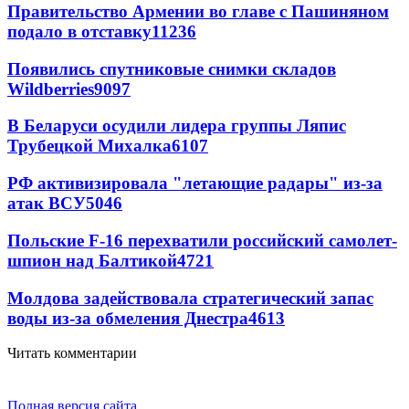
Правительство Армении во главе с Пашиняном
подало в отставку
11236
Появились спутниковые снимки складов
Wildberries
9097
В Беларуси осудили лидера группы Ляпис
Трубецкой Михалка
6107
РФ активизировала "летающие радары" из-за
атак ВСУ
5046
Польские F-16 перехватили российский самолет-
шпион над Балтикой
4721
Молдова задействовала стратегический запас
воды из-за обмеления Днестра
4613
Читать комментарии
Полная версия сайта