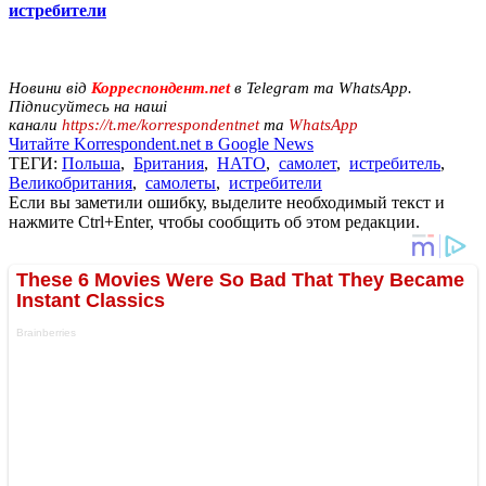
истребители
Новини від
Корреспондент.net
в Telegram та WhatsApp.
Підписуйтесь на наші
канали
https://t.me/korrespondentnet
та
WhatsApp
Читайте Korrespondent.net в Google News
ТЕГИ:
Польша
,
Британия
,
НАТО
,
самолет
,
истребитель
,
Великобритания
,
самолеты
,
истребители
Если вы заметили ошибку, выделите необходимый текст и
нажмите Ctrl+Enter, чтобы сообщить об этом редакции.