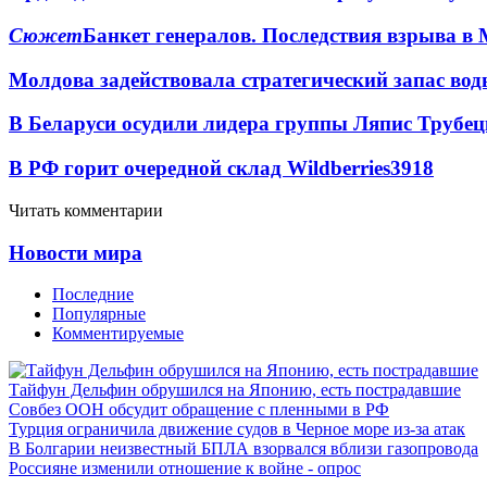
Сюжет
Банкет генералов. Последствия взрыва в 
Молдова задействовала стратегический запас вод
В Беларуси осудили лидера группы Ляпис Трубе
В РФ горит очередной склад Wildberries
3918
Читать комментарии
Новости мира
Последние
Популярные
Комментируемые
Тайфун Дельфин обрушился на Японию, есть пострадавшие
Совбез ООН обсудит обращение с пленными в РФ
Турция ограничила движение судов в Черное море из-за атак
В Болгарии неизвестный БПЛА взорвался вблизи газопровода
Россияне изменили отношение к войне - опрос