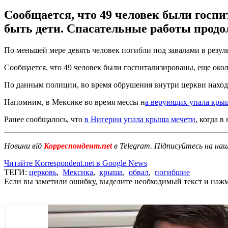
Сообщается, что 49 человек были госпи
быть дети. Спасательные работы продо
По меньшей мере девять человек погибли под завалами в резу
Сообщается, что 49 человек были госпитализированы, еще окол
По данным полиции, во время обрушения внутри церкви находи
Напомним, в Мексике во время мессы н
а верующих упала кры
Ранее сообщалось, что
в Нигерии упала крыша мечети
, когда в
Новини від
Корреспондент.net
в Telegram. Підписуйтесь на на
Читайте Korrespondent.net в Google News
ТЕГИ:
церковь
,
Мексика
,
крыша
,
обвал
,
погибшие
Если вы заметили ошибку, выделите необходимый текст и нажми