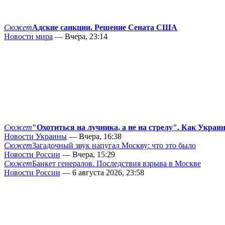
Сюжет
Адские санкции. Решение Сената США
Новости мира
— Вчера, 23:14
Сюжет
"Охотиться на лучника, а не на стрелу". Как Украи
Новости Украины
— Вчера, 16:38
Сюжет
Загадочный звук напугал Москву: что это было
Новости России
— Вчера, 15:29
Сюжет
Банкет генералов. Последствия взрыва в Москве
Новости России
— 6 августа 2026, 23:58