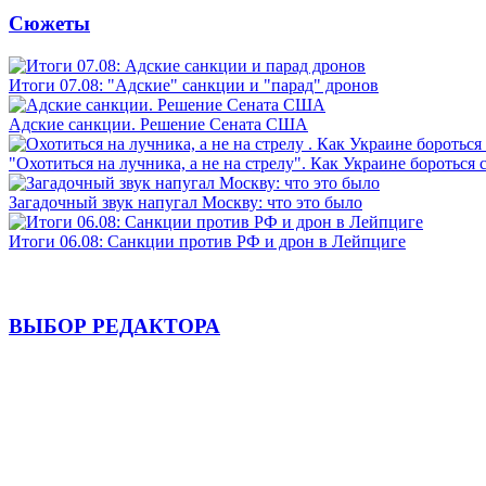
Сюжеты
Итоги 07.08: "Адские" санкции и "парад" дронов
Адские санкции. Решение Сената США
"Охотиться на лучника, а не на стрелу". Как Украине бороться 
Загадочный звук напугал Москву: что это было
Итоги 06.08: Санкции против РФ и дрон в Лейпциге
ВЫБОР РЕДАКТОРА