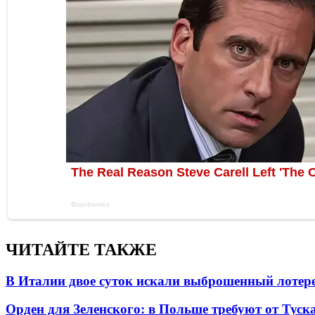
ЧИТАЙТЕ ТАКЖЕ
В Италии двое суток искали выброшенный лоте
Орден для Зеленского: в Польше требуют от Туск