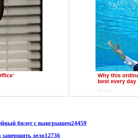
рейный билет с выигрышем
24459
а завершить дело
12736