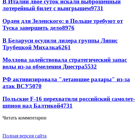
В Италии двое суток искали выброшенный
лотерейный билет с выигрышем
9731
Орден для Зеленского: в Польше требуют от
Туска завершить дело
8976
В Беларуси осудили лидера группы Ляпис
Трубецкой Михалка
6261
Молдова задействовала стратегический запас
воды из-за обмеления Днестра
5532
РФ активизировала "летающие радары" из-за
атак ВСУ
5070
Польские F-16 перехватили российский самолет-
шпион над Балтикой
4731
Читать комментарии
Полная версия сайта