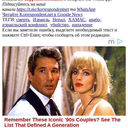
Підписуйтесь на наші
канали
https://t.me/korrespondentnet
та
WhatsApp
Читайте Korrespondent.net в Google News
ТЕГИ:
смерть
,
Израиль
,
Непал
,
ХАМАС
,
арабо-
израильский конфликт
,
убийство
,
нападение
Если вы заметили ошибку, выделите необходимый текст и
нажмите Ctrl+Enter, чтобы сообщить об этом редакции.