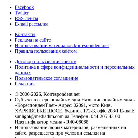
Facebook
Twitter
RSS-ленты
E-mail рассылка
Контакты
Реклама на сайте
Использование материалов korrespondent.net
Правила пользования сайтом
Договор пользования сайтом
Политика в сфере конфиденциальности и персональных
данных
Пользовательское соглашение
Редакция
© 2000-2026, Korrespondent.net
Субъект в сфере онлайн-медиа Название онлайн-медиа -
«КореспонденТ.net» Адрес: 02091, місто Київ,
ХАРКІВСЬКЕ ШОСЕ, будинок 172-Б, офіс 208/1 E-mail:
sunlight@mediadim.com.ua
Телефон: 044-205-43-00
Идентификатор медиа - R40-06068
Использование любых материалов, размещённых на
сайте, разрешается при условии ссылки на