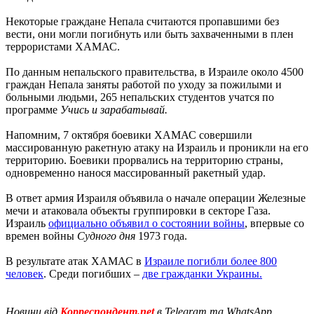
Некоторые граждане Непала считаются пропавшими без
вести, они могли погибнуть или быть захваченными в плен
террористами ХАМАС.
По данным непальского правительства, в Израиле около 4500
граждан Непала заняты работой по уходу за пожилыми и
больными людьми, 265 непальских студентов учатся по
программе
Учись и зарабатывай.
Напомним, 7 октября боевики ХАМАС совершили
массированную ракетную атаку на Израиль и проникли на его
территорию. Боевики прорвались на территорию страны,
одновременно нанося массированный ракетный удар.
В ответ армия Израиля объявила о начале операции Железные
мечи и атаковала объекты группировки в секторе Газа.
Израиль
официально объявил о состоянии войны
, впервые со
времен войны
Судного дня
1973 года.
В результате атак ХАМАС в
Израиле погибли более 800
человек
. Среди погибших –
две гражданки Украины.
Новини від
Корреспондент.net
в Telegram та WhatsApp.