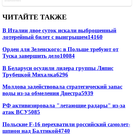
ЧИТАЙТЕ ТАКЖЕ
В Италии двое суток искали выброшенный
лотерейный билет с выигрышем
14160
Орден для Зеленского: в Польше требуют от
Туска завершить дело
10084
В Беларуси осудили лидера группы Ляпис
Трубецкой Михалка
6296
Молдова задействовала стратегический запас
воды из-за обмеления Днестра
5939
РФ активизировала "летающие радары" из-за
атак ВСУ
5085
Польские F-16 перехватили российский самолет-
шпион над Балтикой
4740