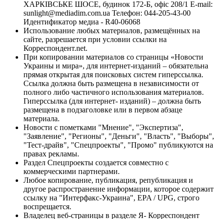
ХАРКІВСЬКЕ ШОСЕ, будинок 172-Б, офіс 208/1 E-mail:
sunlight@mediadim.com.ua
Телефон: 044-205-43-00
Идентификатор медиа - R40-06068
Использование любых материалов, размещённых на
сайте, разрешается при условии ссылки на
Корреспондент.net.
При копировании материалов со страницы «Новости
Украины и мира», для интернет-изданий – обязательна
прямая открытая для поисковых систем гиперссылка.
Ссылка должна быть размещена в независимости от
полного либо частичного использования материалов.
Гиперссылка (для интернет- изданий) – должна быть
размещена в подзаголовке или в первом абзаце
материала.
Новости с пометками "Мнение", "Экспертиза",
"Заявление", "Регионы", "Деньги", "Власть", "Выборы",
"Тест-драйв", "Спецпроекты", "Промо" публикуются на
правах рекламы.
Раздел Спецпроекты создается совместно с
коммерческими партнерами.
Любое копирование, публикация, републикация и
другое распространение информации, которое содержит
ссылку на "Интерфакс-Украина", EPA / UPG, строго
воспрещается.
Владелец веб-страницы в разделе Я- Корреспондент