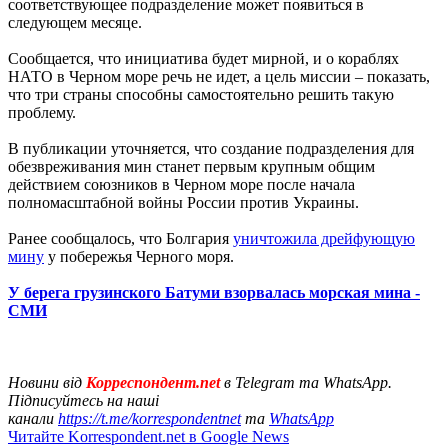
соответствующее подразделение может появиться в
следующем месяце.
Сообщается, что инициатива будет мирной, и о кораблях
НАТО в Черном море речь не идет, а цель миссии – показать,
что три страны способны самостоятельно решить такую
проблему.
В публикации уточняется, что создание подразделения для
обезвреживания мин станет первым крупным общим
действием союзников в Черном море после начала
полномасштабной войны России против Украины.
Ранее сообщалось, что Болгария
уничтожила дрейфующую
мину
у побережья Черного моря.
У берега грузинского Батуми взорвалась морская мина -
СМИ
Новини від
Корреспондент.net
в Telegram та WhatsApp.
Підписуйтесь на наші
канали
https://t.me/korrespondentnet
та
WhatsApp
Читайте Korrespondent.net в Google News