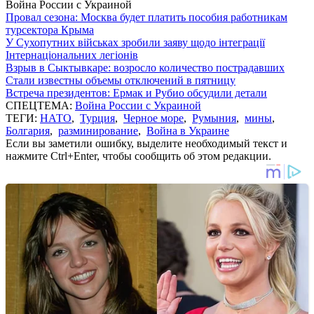
Война России с Украиной
Провал сезона: Москва будет платить пособия работникам
турсектора Крыма
У Сухопутних військах зробили заяву щодо інтеграції
Інтернаціональних легіонів
Взрыв в Сыктывкаре: возросло количество пострадавших
Стали известны объемы отключений в пятницу
Встреча президентов: Ермак и Рубио обсудили детали
СПЕЦТЕМА:
Война России с Украиной
ТЕГИ:
НАТО
,
Турция
,
Черное море
,
Румыния
,
мины
,
Болгария
,
разминирование
,
Война в Украине
Если вы заметили ошибку, выделите необходимый текст и
нажмите Ctrl+Enter, чтобы сообщить об этом редакции.