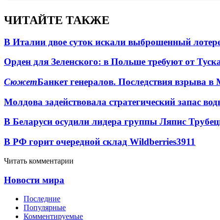
ЧИТАЙТЕ ТАКЖЕ
В Италии двое суток искали выброшенный лоте
Орден для Зеленского: в Польше требуют от Туск
Сюжет
Банкет генералов. Последствия взрыва в 
Молдова задействовала стратегический запас вод
В Беларуси осудили лидера группы Ляпис Трубе
В РФ горит очередной склад Wildberries
3911
Читать комментарии
Новости мира
Последние
Популярные
Комментируемые