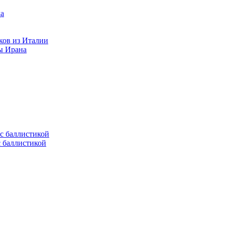
ков из Италии
ы Ирана
с баллистикой