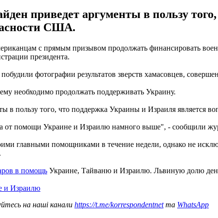
айден приведет аргументы в пользу того
пасности США.
ериканцам с прямым призывом продолжать финансировать военн
страции президента.
побудили фотографии результатов зверств хамасовцев, соверше
чему необходимо продолжать поддерживать Украину.
ты в пользу того, что поддержка Украины и Израиля является 
тва от помощи Украине и Израилю намного выше", - сообщили жу
оими главными помощниками в течение недели, однако не исключ
.
аров в помощь
Украине, Тайваню и Израилю. Львиную долю дене
е и Израилю
уйтесь на наші канали
https://t.me/korrespondentnet
та
WhatsApp