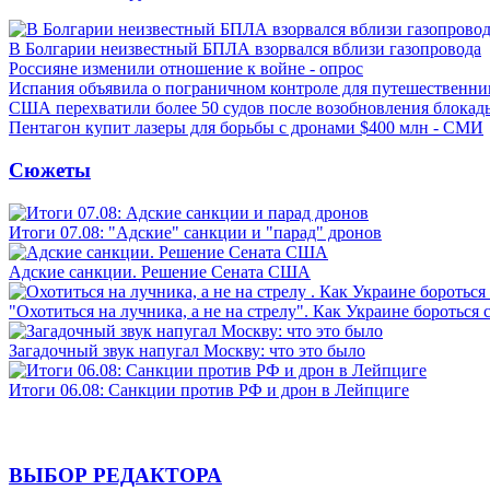
В Болгарии неизвестный БПЛА взорвался вблизи газопровода
Россияне изменили отношение к войне - опрос
Испания объявила о пограничном контроле для путешественни
США перехватили более 50 судов после возобновления блокад
Пентагон купит лазеры для борьбы с дронами $400 млн - СМИ
Сюжеты
Итоги 07.08: "Адские" санкции и "парад" дронов
Адские санкции. Решение Сената США
"Охотиться на лучника, а не на стрелу". Как Украине бороться 
Загадочный звук напугал Москву: что это было
Итоги 06.08: Санкции против РФ и дрон в Лейпциге
ВЫБОР РЕДАКТОРА