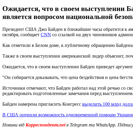
Ожидается, что в своем выступлении Б
является вопросом национальной безо
Президент США Джо Байден в ближайшие часы обратится к ам
октября, сообщает
CNN
со ссылкой на двух чиновников админи
Как отметили в Белом доме, к публичному обращению Байдена 
Также в своем выступлении американский лидер объяснит, по
Ожидается, что в своем выступлении Байден приведет аргумен
"Он собирается доказывать, что цена бездействия и цена бегс
Источники отмечают, что Байден работал над этой речью со св
редактировать подготовленные замечания перед выступлением
Байден намерена пригласить Конгресс
выделить 100 млрд долл
В США оценили возможность одновременной помощи Украин
Новини від
Корреспондент.net
в Telegram та WhatsApp. Підпис