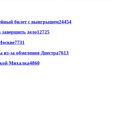
рейный билет с выигрышем
24454
а завершить дело
12725
Москве
7731
ы из-за обмеления Днестра
7613
цкой Михалка
4860