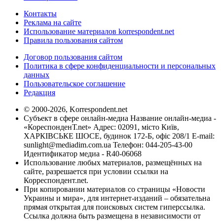
Контакты
Реклама на сайте
Использование материалов korrespondent.net
Правила пользования сайтом
Договор пользования сайтом
Политика в сфере конфиденциальности и персональных
данных
Пользовательское соглашение
Редакция
© 2000-2026, Korrespondent.net
Субъект в сфере онлайн-медиа Название онлайн-медиа -
«КореспонденТ.net» Адрес: 02091, місто Київ,
ХАРКІВСЬКЕ ШОСЕ, будинок 172-Б, офіс 208/1 E-mail:
sunlight@mediadim.com.ua
Телефон: 044-205-43-00
Идентификатор медиа - R40-06068
Использование любых материалов, размещённых на
сайте, разрешается при условии ссылки на
Корреспондент.net.
При копировании материалов со страницы «Новости
Украины и мира», для интернет-изданий – обязательна
прямая открытая для поисковых систем гиперссылка.
Ссылка должна быть размещена в независимости от