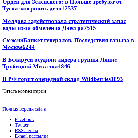
Орден для Зеленского: в Польше требуют от
Туска завершить дело
12537
Молдова задействовала стратегический запас
воды из-за обмеления Днестра
7515
Сюжет
Банкет генералов. Последствия взрыва в
Москве
6244
В Беларуси осудили лидера группы Ляпис
Трубецкой Михалка
4846
В РФ горит очередной склад Wildberries
3893
Читать комментарии
Полная версия сайта
Facebook
Twitter
RSS-ленты
E-mail рассылка