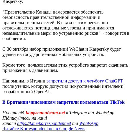
Kaspersky.
"Правительство Канады намеревается обеспечить
безопасность правительственной информации и
правительственных сетей. В связи с этим регулярно
отслеживаются потенциальные угрозы и принимаются
незамедлительные меры по устранению рисков", - говорится в
сообщении.
С 30 октября набор приложений WeChat и Kaspersky будет
удален из государственных мобильных устройств.
Кроме того, пользователям этих устройств запретят скачивать
приложения в дальнейшем.
Напомним, в Италии
запретили доступ к чат-боту СhatGPT
после утечки, которую допустил искусственный интеллект,
разработанный OpenAI.
В Британии чиновникам запретили пользоваться TikTok
Новини від
Корреспондент.net
в Telegram та WhatsApp.
Підписуйтесь на наші
канали
https://t.me/korrespondentnet
та
WhatsApp
Читайте Korrespondent.net в Google News