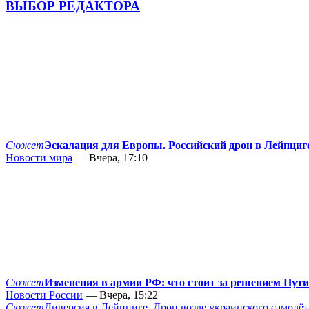
ВЫБОР РЕДАКТОРА
Сюжет
Эскалация для Европы. Российский дрон в Лейпциг
Новости мира
— Вчера, 17:10
Сюжет
Изменения в армии РФ: что стоит за решением Пут
Новости России
— Вчера, 15:22
Сюжет
Диверсия в Лейпциге. Дрон возле украинского самолёт