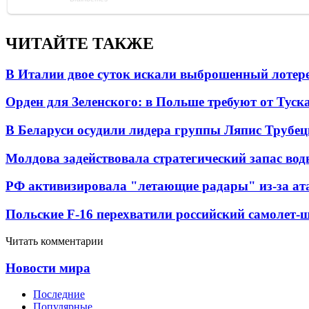
ЧИТАЙТЕ ТАКЖЕ
В Италии двое суток искали выброшенный лоте
Орден для Зеленского: в Польше требуют от Туск
В Беларуси осудили лидера группы Ляпис Трубе
Молдова задействовала стратегический запас вод
РФ активизировала "летающие радары" из-за а
Польские F-16 перехватили российский самолет-
Читать комментарии
Новости мира
Последние
Популярные