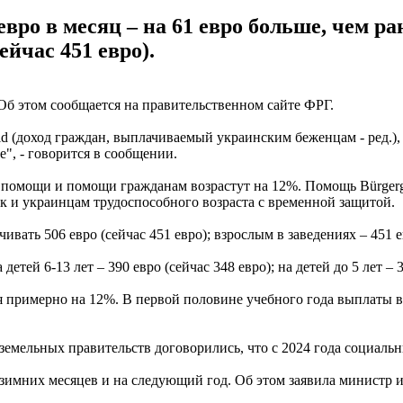
вро в месяц – на 61 евро больше, чем р
ейчас 451 евро).
Об этом сообщается на правительственном сайте ФРГ.
d (доход граждан, выплачиваемый украинским беженцам - ред.), 
е", - говорится в сообщении.
й помощи и помощи гражданам возрастут на 12%. Помощь Bürgerg
к и украинцам трудоспособного возраста с временной защитой.
ивать 506 евро (сейчас 451 евро); взрослым в заведениях – 451 ев
детей 6-13 лет – 390 евро (сейчас 348 евро); на детей до 5 лет – 3
римерно на 12%. В первой половине учебного года выплаты выра
земельных правительств договорились, что с 2024 года социаль
 зимних месяцев и на следующий год. Об этом заявила министр