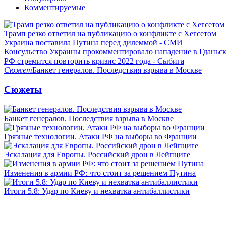
Комментируемые
Трамп резко ответил на публикацию о конфликте с Хегсетом
Украина поставила Путина перед дилеммой - СМИ
Консульство Украины прокомментировало нападение в Гданьс
РФ стремится повторить кризис 2022 года - Сыбига
Сюжет
Банкет генералов. Последствия взрыва в Москве
Сюжеты
Банкет генералов. Последствия взрыва в Москве
Грязные технологии. Атаки РФ на выборы во Франции
Эскалация для Европы. Российский дрон в Лейпциге
Изменения в армии РФ: что стоит за решением Путина
Итоги 5.8: Удар по Киеву и нехватка антибаллистики