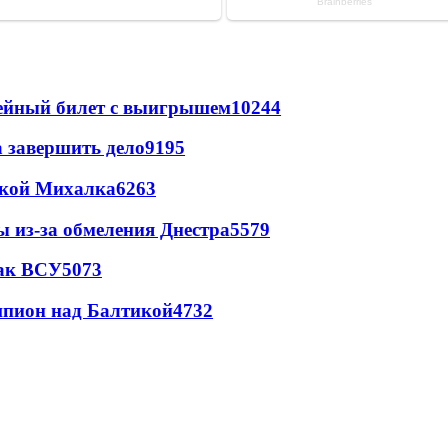
рейный билет с выигрышем
10244
а завершить дело
9195
цкой Михалка
6263
ы из-за обмеления Днестра
5579
так ВСУ
5073
шпион над Балтикой
4732