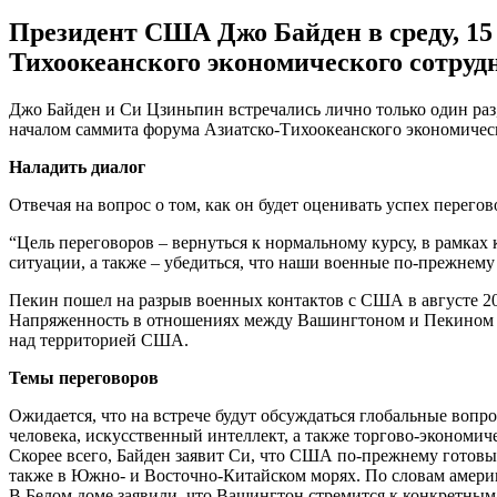
Президент США Джо Байден в среду, 15
Тихоокеанского экономического сотруд
Джо Байден и Си Цзиньпин встречались лично только один раз
началом саммита форума Азиатско-Тихоокеанского экономическо
Наладить диалог
Отвечая на вопрос о том, как он будет оценивать успех перего
“Цель переговоров – вернуться к нормальному курсу, в рамках
ситуации, а также – убедиться, что наши военные по-прежнему
Пекин пошел на разрыв военных контактов с США в августе 20
Напряженность в отношениях между Вашингтоном и Пекином во
над территорией США.
Темы переговоров
Ожидается, что на встрече будут обсуждаться глобальные вопр
человека, искусственный интеллект, а также торгово-экономич
Cкорее всего, Байден заявит Си, что США по-прежнему готовы
также в Южно- и Восточно-Китайском морях. По словам амер
В Белом доме заявили, что Вашингтон стремится к конкретным