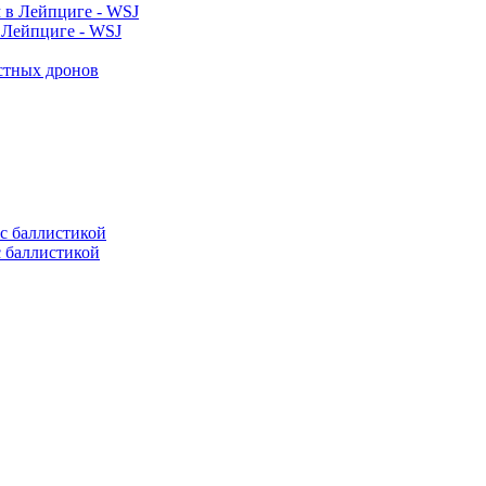
 Лейпциге - WSJ
естных дронов
с баллистикой