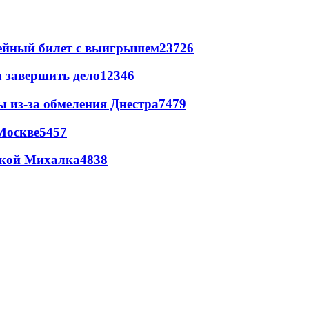
рейный билет с выигрышем
23726
а завершить дело
12346
ы из-за обмеления Днестра
7479
Москве
5457
цкой Михалка
4838