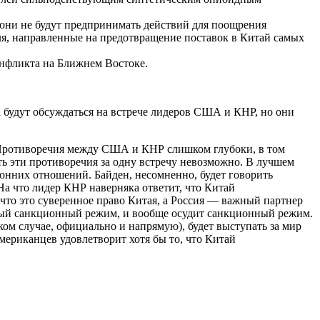
о они не будут предпринимать действий для поощрения
оля, направленные на предотвращение поставок в Китай самых
онфликта на Ближнем Востоке.
 будут обсуждаться на встрече лидеров США и КНР, но они
ы. Противоречия между США и КНР слишком глубоки, в том
ь эти противоречия за одну встречу невозможно. В лучшем
ронних отношений. Байден, несомненно, будет говорить
На что лидер КНР наверняка ответит, что Китай
, что это суверенное право Китая, а Россия — важный партнер
ный санкционный режим, и вообще осудит санкционный режим.
яком случае, официально и напрямую), будет выступать за мир
мериканцев удовлетворит хотя бы то, что Китай