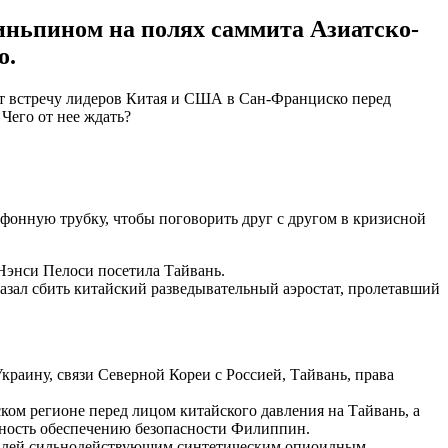
иньпином на полях саммита Азиатско-
о.
ют встречу лидеров Китая и США в Сан-Франциско перед
Чего от нее ждать?
ефонную трубку, чтобы поговорить друг с другом в кризисной
 Нэнси Пелоси посетила Тайвань.
зал сбить китайский разведывательный аэростат, пролетавший
краину, связи Северной Кореи с Россией, Тайвань, права
ом регионе перед лицом китайского давления на Тайвань, а
нность обеспечению безопасности Филиппин.
рговлей сильнодействующим синтетическим опиоидным