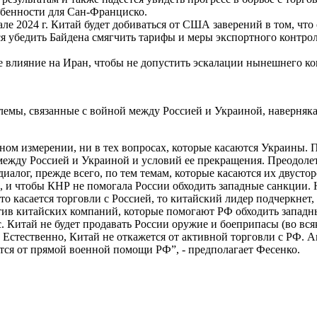
обенности для Сан-Франциско.
але 2024 г. Китай будет добиваться от США заверений в том, чт
ься убедить Байдена смягчить тарифы и меры экспортного контр
ое влияние на Иран, чтобы не допустить эскалации нынешнего к
емы, связанные с войной между Россией и Украиной, наверняка
льном измерении, ни в тех вопросах, которые касаются Украин
ежду Россией и Украиной и условий ее прекращения. Преодолет
иалог, прежде всего, по тем темам, которые касаются их двусто
, и чтобы КНР не помогала России обходить западные санкции. 
то касается торговли с Россией, то китайский лидер подчеркнет
тив китайских компаний, которые помогают РФ обходить запад
ас. Китай не будет продавать России оружие и боеприпасы (во вс
Естественно, Китай не откажется от активной торговли с РФ. А
ся от прямой военной помощи РФ”, - предполагает Фесенко.