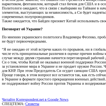
наркотиком, фентанилом, который стал бичом для США и в ос
Политологи ожидают, что в связи с выборами на Тайване в нач
элементов, выступающих за независимость, а Си будет надеят
современных полупроводников.
Также ожидается, что Байден призовет Китай использовать св
Поговорят об Украине?
По мнению украинского политолога Владимира Фесенко, пробл
не будут первоочередными.
“Я не ожидаю от этой встречи каких-то прорывов, ни в глоба
числе есть принципиальные различия в оценке причин войны м
случае между двумя странами начнется переговорный рабочий д
Си о том, чтобы Китай не оказывал военной поддержки России
за установление мира в Украине и не продает оружие России. Ч
для КНР. При этом Председатель Си осудит санкции США про
Проще говоря, в этом вопросе все останется так, как есть сейч
в Украине в формате простого прекращения военных действий. 
не поддерживает войну России против Украины и воздерживает
Читайте Korrespondent.net в Google News
СПЕЦТЕМА:
Сюжеты