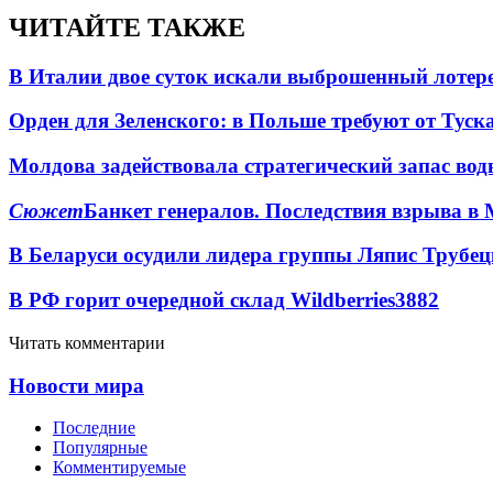
ЧИТАЙТЕ ТАКЖЕ
В Италии двое суток искали выброшенный лоте
Орден для Зеленского: в Польше требуют от Туск
Молдова задействовала стратегический запас вод
Сюжет
Банкет генералов. Последствия взрыва в 
В Беларуси осудили лидера группы Ляпис Трубе
В РФ горит очередной склад Wildberries
3882
Читать комментарии
Новости мира
Последние
Популярные
Комментируемые