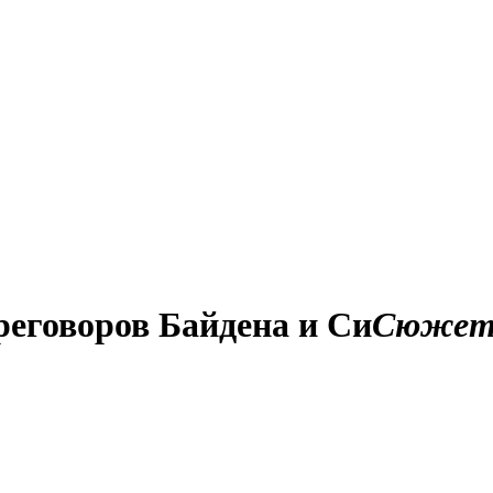
реговоров Байдена и Си
Сюже