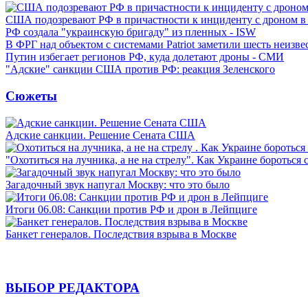
США подозревают РФ в причастности к инциденту с дроном в
РФ создала "украинскую бригаду" из пленных - ISW
В ФРГ над объектом с системами Patriot заметили шесть неизв
Путин избегает регионов РФ, куда долетают дроны - СМИ
"Адские" санкции США против РФ: реакция Зеленского
Сюжеты
Адские санкции. Решение Сената США
"Охотиться на лучника, а не на стрелу". Как Украине бороться 
Загадочный звук напугал Москву: что это было
Итоги 06.08: Санкции против РФ и дрон в Лейпциге
Банкет генералов. Последствия взрыва в Москве
ВЫБОР РЕДАКТОРА