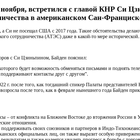
 ноября, встретился с главой КНР Си Цз
ничества в американском Сан-Франциск
, а Си не посещал США с 2017 года. Такие обстоятельства дела
го сотрудничества (АТЭС) даже в какой-то мере исторической. 
воров с Си Цзиньпином, Байден пояснил:
 которого будет возможность обменяться письмами и поднять тел
 поддерживают контакты друг с другом”.
22 г. после того, как тогдашний спикер Палаты представителей
зросла после того, как в феврале нынешнего года Байден прика
осы – от конфликта на Ближнем Востоке до вторжения России в У
еские отношения.
 поддерживать своих союзников и партнеров в Индо-Тихоокеанск
иканских официальных лиц, он также выразит особую приверже
 результатам и также надеется увидеть прогресс в борьбе с то