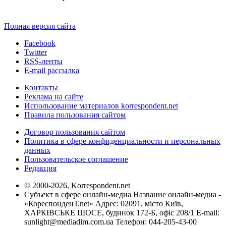
Полная версия сайта
Facebook
Twitter
RSS-ленты
E-mail рассылка
Контакты
Реклама на сайте
Использование материалов korrespondent.net
Правила пользования сайтом
Договор пользования сайтом
Политика в сфере конфиденциальности и персональных
данных
Пользовательское соглашение
Редакция
© 2000-2026, Korrespondent.net
Субъект в сфере онлайн-медиа Название онлайн-медиа -
«КореспонденТ.net» Адрес: 02091, місто Київ,
ХАРКІВСЬКЕ ШОСЕ, будинок 172-Б, офіс 208/1 E-mail:
sunlight@mediadim.com.ua
Телефон: 044-205-43-00