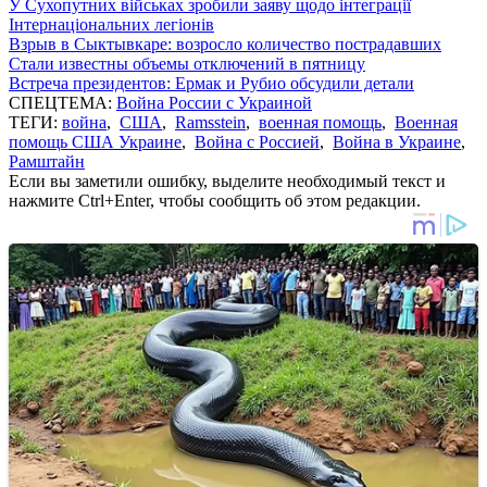
У Сухопутних військах зробили заяву щодо інтеграції
Інтернаціональних легіонів
Взрыв в Сыктывкаре: возросло количество пострадавших
Стали известны объемы отключений в пятницу
Встреча президентов: Ермак и Рубио обсудили детали
СПЕЦТЕМА:
Война России с Украиной
ТЕГИ:
война
,
США
,
Ramsstein
,
военная помощь
,
Военная
помощь США Украине
,
Война с Россией
,
Война в Украине
,
Рамштайн
Если вы заметили ошибку, выделите необходимый текст и
нажмите Ctrl+Enter, чтобы сообщить об этом редакции.