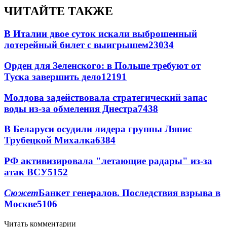
ЧИТАЙТЕ ТАКЖЕ
В Италии двое суток искали выброшенный
лотерейный билет с выигрышем
23034
Орден для Зеленского: в Польше требуют от
Туска завершить дело
12191
Молдова задействовала стратегический запас
воды из-за обмеления Днестра
7438
В Беларуси осудили лидера группы Ляпис
Трубецкой Михалка
6384
РФ активизировала "летающие радары" из-за
атак ВСУ
5152
Сюжет
Банкет генералов. Последствия взрыва в
Москве
5106
Читать комментарии