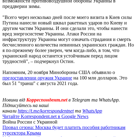
возможности противовоздушной обороны Украины в
преддверии зимы.
"Всего через несколько дней после моего визита в Киев силы
Путина нанесли новый шквал ракетных ударов по Киеву и
другим частям Украины. И они сделали это, чтобы нанести
вред энергосистеме Украины. Атаки России на
инфраструктуру Украины могут означать страдания и смерть
бесчисленного количества невинных украинских граждан. Но
я по-прежнему более уверен, чем когда-либо, в том, что
украинский народ останется устойчивым перед лицом
трудностей", – подчеркнул Остин.
Напомним, 20 ноября Минобороны США объявило о
предоставлении оружия Украине
на 100 млн долларов. Это
был 51 "транш" с августа 2021 года.
Новини від
Корреспондент.net
в Telegram та WhatsApp.
Підписуйтесь на наші
канали
https://t.me/korrespondentnet
та
WhatsApp
Читайте Korrespondent.net в Google News
Война России с Украиной
Провал сезона: Москва будет платить пособия работникам
турсектора Крыма