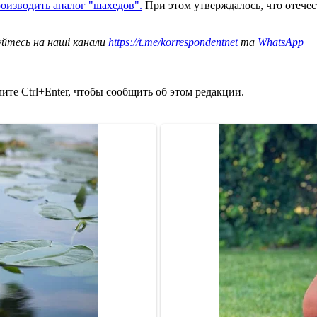
оизводить аналог "шахедов".
При этом утверждалось, что отече
уйтесь на наші канали
https://t.me/korrespondentnet
та
WhatsApp
те Ctrl+Enter, чтобы сообщить об этом редакции.