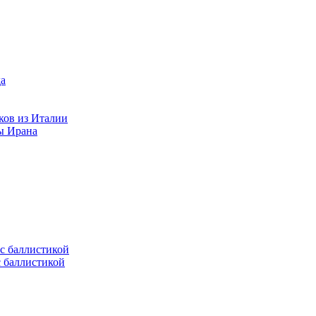
ков из Италии
ы Ирана
с баллистикой