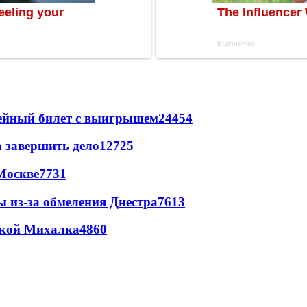
рейный билет с выигрышем
24454
а завершить дело
12725
Москве
7731
ы из-за обмеления Днестра
7613
цкой Михалка
4860