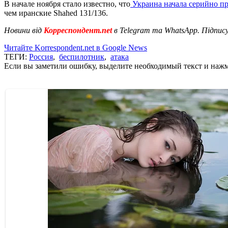
В начале ноября стало известно, что
Украина начала серийно пр
чем иранские Shahed 131/136.
Новини від
Корреспондент.net
в Telegram та WhatsApp. Підпис
Читайте Korrespondent.net в Google News
ТЕГИ:
Россия
,
беспилотник
,
атака
Если вы заметили ошибку, выделите необходимый текст и нажми