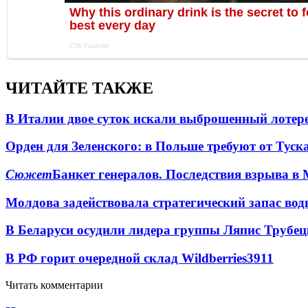
ЧИТАЙТЕ ТАКЖЕ
В Италии двое суток искали выброшенный лоте
Орден для Зеленского: в Польше требуют от Туск
Сюжет
Банкет генералов. Последствия взрыва в 
Молдова задействовала стратегический запас вод
В Беларуси осудили лидера группы Ляпис Трубе
В РФ горит очередной склад Wildberries
3911
Читать комментарии