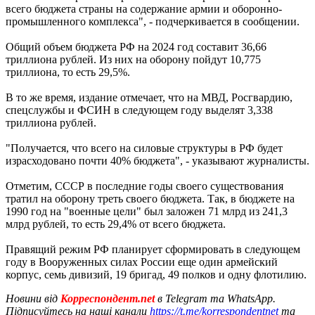
всего бюджета страны на содержание армии и оборонно-
промышленного комплекса", - подчеркивается в сообщении.
Общий объем бюджета РФ на 2024 год составит 36,66
триллиона рублей. Из них на оборону пойдут 10,775
триллиона, то есть 29,5%.
В то же время, издание отмечает, что на МВД, Росгвардию,
спецслужбы и ФСИН в следующем году выделят 3,338
триллиона рублей.
"Получается, что всего на силовые структуры в РФ будет
израсходовано почти 40% бюджета", - указывают журналисты.
Отметим, СССР в последние годы своего существования
тратил на оборону треть своего бюджета. Так, в бюджете на
1990 год на "военные цели" был заложен 71 млрд из 241,3
млрд рублей, то есть 29,4% от всего бюджета.
Правящий режим РФ планирует сформировать в следующем
году в Вооруженных силах России еще один армейский
корпус, семь дивизий, 19 бригад, 49 полков и одну флотилию.
Новини від
Корреспондент.net
в Telegram та WhatsApp.
Підписуйтесь на наші канали
https://t.me/korrespondentnet
та