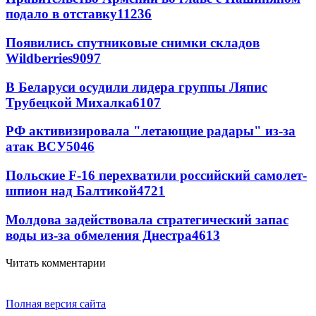
подало в отставку
11236
Появились спутниковые снимки складов
Wildberries
9097
В Беларуси осудили лидера группы Ляпис
Трубецкой Михалка
6107
РФ активизировала "летающие радары" из-за
атак ВСУ
5046
Польские F-16 перехватили российский самолет-
шпион над Балтикой
4721
Молдова задействовала стратегический запас
воды из-за обмеления Днестра
4613
Читать комментарии
Полная версия сайта