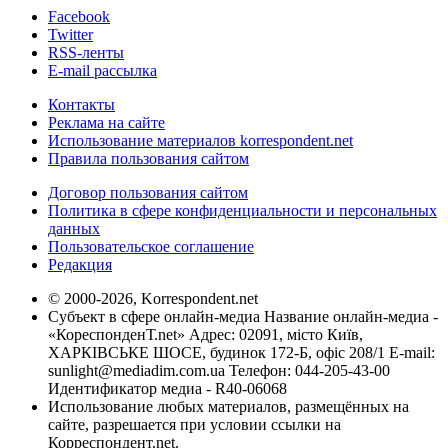
Facebook
Twitter
RSS-ленты
E-mail рассылка
Контакты
Реклама на сайте
Использование материалов korrespondent.net
Правила пользования сайтом
Договор пользования сайтом
Политика в сфере конфиденциальности и персональных
данных
Пользовательское соглашение
Редакция
© 2000-2026, Korrespondent.net
Субъект в сфере онлайн-медиа Название онлайн-медиа -
«КореспонденТ.net» Адрес: 02091, місто Київ,
ХАРКІВСЬКЕ ШОСЕ, будинок 172-Б, офіс 208/1 E-mail:
sunlight@mediadim.com.ua
Телефон: 044-205-43-00
Идентификатор медиа - R40-06068
Использование любых материалов, размещённых на
сайте, разрешается при условии ссылки на
Корреспондент.net.