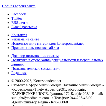
Полная версия сайта
Facebook
Twitter
RSS-ленты
E-mail рассылка
Контакты
Реклама на сайте
Использование материалов korrespondent.net
Правила пользования сайтом
Договор пользования сайтом
Политика в сфере конфиденциальности и персональных
данных
Пользовательское соглашение
Редакция
© 2000-2026, Korrespondent.net
Субъект в сфере онлайн-медиа Название онлайн-медиа -
«КореспонденТ.net» Адрес: 02091, місто Київ,
ХАРКІВСЬКЕ ШОСЕ, будинок 172-Б, офіс 208/1 E-mail:
sunlight@mediadim.com.ua
Телефон: 044-205-43-00
Идентификатор медиа - R40-06068