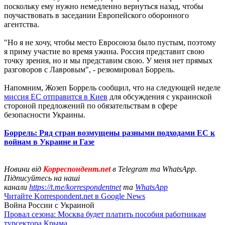
поскольку ему нужно немедленно вернуться назад, чтобы
поучаствовать в заседании Европейского оборонного
агентства.
"Но я не хочу, чтобы место Евросоюза было пустым, поэтому
я приму участие во время ужина. Россия представит свою
точку зрения, но и мы представим свою. У меня нет прямых
разговоров с Лавровым", - резюмировал Боррель.
Напомним, Жозеп Боррель сообщил, что на следующей неделе
миссия ЕС отправится в Киев
для обсуждения с украинской
стороной предложений по обязательствам в сфере
безопасности Украины.
Боррель: Ряд стран возмущены разными подходами ЕС к
войнам в Украине и Газе
Новини від
Корреспондент.net
в Telegram та WhatsApp.
Підписуйтесь на наші
канали
https://t.me/korrespondentnet
та
WhatsApp
Читайте Korrespondent.net в Google News
Война России с Украиной
Провал сезона: Москва будет платить пособия работникам
турсектора Крыма