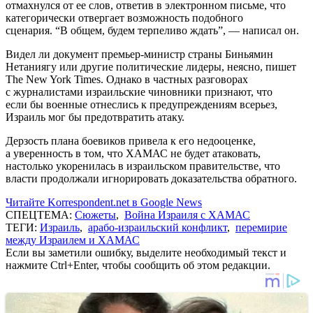
отмахнулся от ее слов, ответив в электронном письме, что
категорически отвергает возможность подобного
сценария. “В общем, будем терпеливо ждать”, — написал он.
Видел ли документ премьер-министр страны Биньямин
Нетаниягу или другие политические лидеры, неясно, пишет
The New York Times. Однако в частных разговорах
с журналистами израильские чиновники признают, что
если бы военные отнеслись к предупреждениям всерьез,
Израиль мог бы предотвратить атаку.
Дерзость плана боевиков привела к его недооценке,
а уверенность в том, что ХАМАС не будет атаковать,
настолько укоренилась в израильском правительстве, что
власти продолжали игнорировать доказательства обратного.
Читайте Korrespondent.net в Google News
СПЕЦТЕМА:
Сюжеты
,
Война Израиля с ХАМАС
ТЕГИ:
Израиль
,
арабо-израильский конфликт
,
перемирие
между Израилем и ХАМАС
Если вы заметили ошибку, выделите необходимый текст и
нажмите Ctrl+Enter, чтобы сообщить об этом редакции.