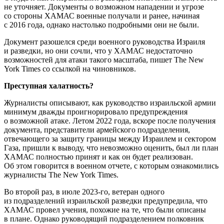
не уточняет. Документы о возможном нападении и угрозе
со стороны ХАМАС военные получали и ранее, начиная
с 2016 года, однако настолько подробными они не были.
Документ разошелся среди военного руководства Израиля
и разведки, но они сочли, что у ХАМАС недостаточно
возможностей для атаки такого масштаба, пишет The New
York Times со ссылкой на чиновников.
Преступная халатность?
Журналисты описывают, как руководство израильской армии
минимум дважды проигнорировало предупреждения
о возможной атаке. Летом 2022 года, вскоре после получения
документа, представители армейского подразделения,
отвечающего за защиту границы между Израилем и сектором
Газа, пришли к выводу, что невозможно оценить, был ли план
ХАМАС полностью принят и как он будет реализован.
Об этом говорится в военном отчете, с которым ознакомились
журналисты The New York Times.
Во второй раз, в июле 2023-го, ветеран одного
из подразделений израильской разведки предупредила, что
ХАМАС провел учения, похожие на те, что были описаны
в плане. Однако руководящий подразделением полковник