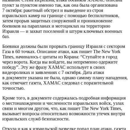
пункт за пунктом именно так, как она была организована
7 октября: ракетный обстрел и выведение из строя
израильских камер на границе с помощью беспилотников,
затем прорыв защитных сооружений и проникновение
боевиков на парапланах и мотоциклах на территорию
Израиля — и захват поселений и штурм ключевых военных
баз.
Боевики должны были прорвать границу Израиля с сектором
Газа в 60 точках. Описание атаки, как пишет The New York
Times, начиналось с цитаты из Корана: “Ступайте в город
через ворота. Когда вы войдете, вы непременно одержите
победу”. Эту же фразу ХАМАС использует в своих
видеороликах и заявлениях с 7 октября. Дата атаки
в документе указана не была, однако самому плану нападения,
как отмечает газета, ХАМАС следовал с поразительной
точностью.
Кроме того, в документе содержалась подробная информация
о местонахождении и численности израильских войск, узлах
связи и многом другом, что, как пишет The New York Times,
вызывает вопросы относительно возможности утечек внутри
израильских служб безопасности.
Откуда и как к израильской разведке попал план атаки, газета