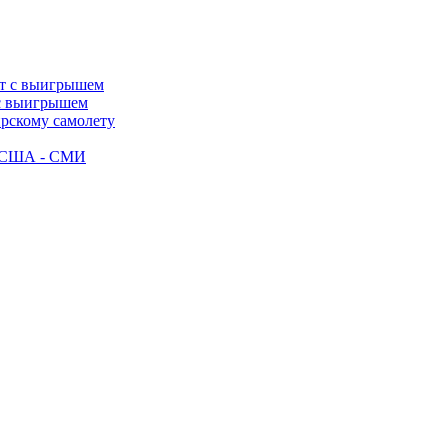
 с выигрышем
ирскому самолету
ак США - СМИ