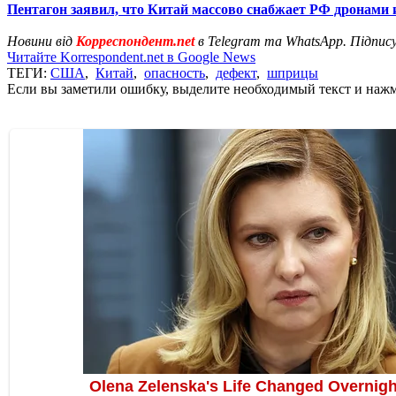
Пентагон заявил, что Китай массово снабжает РФ дронами
Новини від
Корреспондент.net
в Telegram та WhatsApp. Підпис
Читайте Korrespondent.net в Google News
ТЕГИ:
США
,
Китай
,
опасность
,
дефект
,
шприцы
Если вы заметили ошибку, выделите необходимый текст и нажми