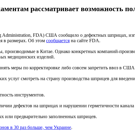
каментам рассматривает возможность по
 Administration, FDA) США сообщило о дефектных шприцах, изго
я в размерах. Об этом
сообщается
на сайте FDA.
ы, производимые в Китае. Однако конкретных компаний-произво
вых медицинских изделий.
ринять меры по корректировке либо совсем запретить ввоз в СШ
х услуг смотреть на страну производства шприцев для введения 
тность инструментов.
ичии дефектов на шприцах и нарушении герметичности канала д
ных или предварительно заполненных шприцев.
онов в 30 раз больше, чем Украине
.