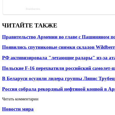
ЧИТАЙТЕ ТАКЖЕ
Правительство Армении во главе с Пашиняном по
Появились спутниковые снимки складов Wildberr
РФ активизировала "летающие радары" из-за а
Польские F-16 перехватили российский самолет-
В Беларуси осудили лидера группы Ляпис Трубе
Россия собрала рекордный нефтяной конвой в Ар
Читать комментарии
Новости мира