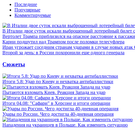
Последние
Популярные
Комментируемые
В Италии двое суток искали выброшенный лотерейный билет
Вертолет Трампа приблизился на опасное расстояние к пассаж
Карни подшутил над Трампом после поломки телесуфлера
Иран угрожает соседним странам ударами в случае новых ат
Второй за день: в России похоронили еще одного генерала
Сюжеты
Итоги 5.8: Удар по Киеву и нехватка антибаллистики
Пытаются взломать Киев. Реакция Запада на удар
Итоги 04.08: "Сафари" в Херсоне и итоги операции
Удары по России. Чего достигла 40-дневная операция
Нападения на украинцев в Польше. Как изменить ситуацию