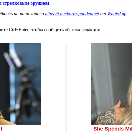
 и стрелковым оружием
уйтесь на наші канали
https://t.me/korrespondentnet
та
WhatsApp
те Ctrl+Enter, чтобы сообщить об этом редакции.