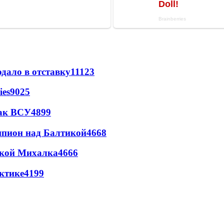
дало в отставку
11123
ies
9025
так ВСУ
4899
шпион над Балтикой
4668
цкой Михалка
4666
ктике
4199