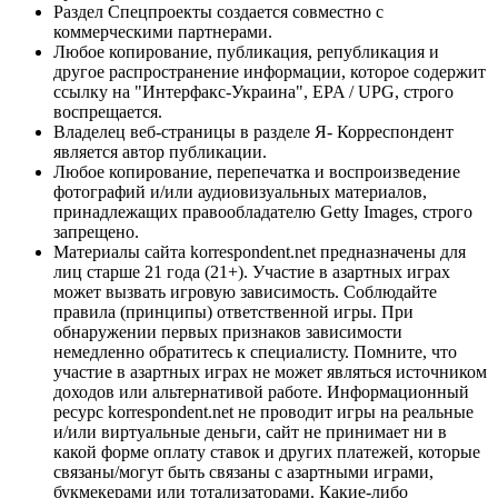
Раздел Спецпроекты создается совместно с
коммерческими партнерами.
Любое копирование, публикация, републикация и
другое распространение информации, которое содержит
ссылку на "Интерфакс-Украина", EPA / UPG, строго
воспрещается.
Владелец веб-страницы в разделе Я- Корреспондент
является автор публикации.
Любое копирование, перепечатка и воспроизведение
фотографий и/или аудиовизуальных материалов,
принадлежащих правообладателю Getty Images, строго
запрещено.
Материалы сайта korrespondent.net предназначены для
лиц старше 21 года (21+). Участие в азартных играх
может вызвать игровую зависимость. Соблюдайте
правила (принципы) ответственной игры. При
обнаружении первых признаков зависимости
немедленно обратитесь к специалисту. Помните, что
участие в азартных играх не может являться источником
доходов или альтернативой работе. Информационный
ресурс korrespondent.net не проводит игры на реальные
и/или виртуальные деньги, сайт не принимает ни в
какой форме оплату ставок и других платежей, которые
связаны/могут быть связаны с азартными играми,
букмекерами или тотализаторами. Какие-либо