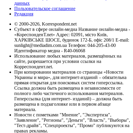
данных
Пользовательское соглашение
Редакция
© 2000-2026, Korrespondent.net
Субъект в сфере онлайн-медиа Название онлайн-медиа -
«КореспонденТ.net» Адрес: 02091, місто Київ,
ХАРКІВСЬКЕ ШОСЕ, будинок 172-Б, офіс 208/1 E-mail:
sunlight@mediadim.com.ua
Телефон: 044-205-43-00
Идентификатор медиа - R40-06068
Использование любых материалов, размещённых на
сайте, разрешается при условии ссылки на
Корреспондент.net.
При копировании материалов со страницы «Новости
Украины и мира», для интернет-изданий – обязательна
прямая открытая для поисковых систем гиперссылка.
Ссылка должна быть размещена в независимости от
полного либо частичного использования материалов.
Гиперссылка (для интернет- изданий) – должна быть
размещена в подзаголовке или в первом абзаце
материала.
Новости с пометками "Мнение", "Экспертиза",
"Заявление", "Регионы", "Деньги", "Власть", "Выборы",
"Тест-драйв", "Спецпроекты", "Промо" публикуются на
правах рекламы.