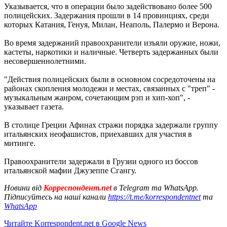
Указывается, что в операции было задействовано более 500
полицейских. Задержания прошли в 14 провинциях, среди
которых Катания, Генуя, Милан, Неаполь, Палермо и Верона.
Во время задержаний правоохранители изъяли оружие, ножи,
кастеты, наркотики и наличные. Четверть задержанных были
несовершеннолетними.
"Действия полицейских были в основном сосредоточены на
районах скопления молодежи и местах, связанных с "треп" -
музыкальным жанром, сочетающим рэп и хип-хоп", -
указывает газета.
В столице Греции Афинах стражи порядка задержали группу
итальянских неофашистов, приехавших для участия в
митинге.
Правоохранители задержали в Грузии одного из боссов
итальянской мафии Джузеппе Сгангу.
Новини від
Корреспондент.net
в Telegram та WhatsApp.
Підписуйтесь на наші канали
https://t.me/korrespondentnet
та
WhatsApp
Читайте Korrespondent.net в Google News