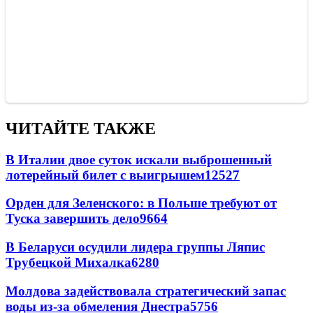
ЧИТАЙТЕ ТАКЖЕ
В Италии двое суток искали выброшенный
лотерейный билет с выигрышем
12527
Орден для Зеленского: в Польше требуют от
Туска завершить дело
9664
В Беларуси осудили лидера группы Ляпис
Трубецкой Михалка
6280
Молдова задействовала стратегический запас
воды из-за обмеления Днестра
5756