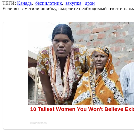
ТЕГИ:
Канада
,
беспилотник
,
закупка
,
дрон
Если вы заметили ошибку, выделите необходимый текст и нажми