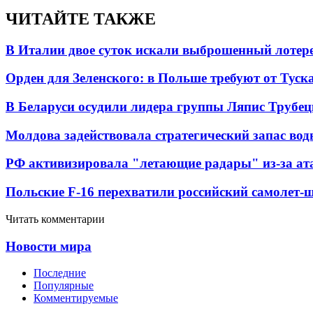
ЧИТАЙТЕ ТАКЖЕ
В Италии двое суток искали выброшенный лоте
Орден для Зеленского: в Польше требуют от Туск
В Беларуси осудили лидера группы Ляпис Трубе
Молдова задействовала стратегический запас вод
РФ активизировала "летающие радары" из-за а
Польские F-16 перехватили российский самолет-
Читать комментарии
Новости мира
Последние
Популярные
Комментируемые