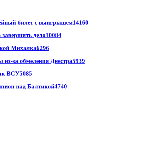
рейный билет с выигрышем
14160
а завершить дело
10084
цкой Михалка
6296
ы из-за обмеления Днестра
5939
так ВСУ
5085
шпион над Балтикой
4740