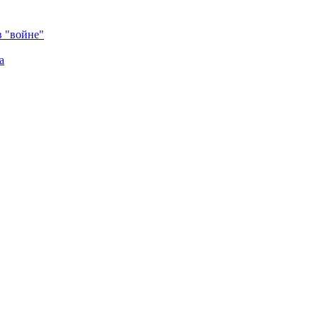
в "войне"
а