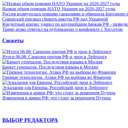
Назван объем помощи НАТО Украине на 2026-2027 годы
Россия возмутилась новыми санкциями и обвинила Британию 
Сикорский призвал сбивать ракеты РФ над Украиной
Кредитный кризис ударил по крупнейшим банкам РФ - разведк
Трамп резко ответил на публикацию о конфликте с Хегсетом
Сюжеты
Итоги 06.08: Санкции против РФ и дрон в Лейпциге
Банкет генералов. Последствия взрыва в Москве
Грязные технологии. Атаки РФ на выборы во Франции
Эскалация для Европы. Российский дрон в Лейпциге
Изменения в армии РФ: что стоит за решением Путина
ВЫБОР РЕДАКТОРА