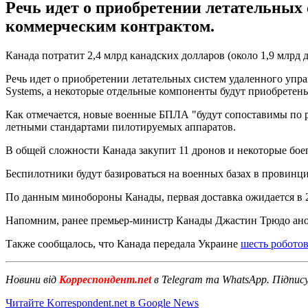
Речь идет о приобретении летательных 
коммерческим контрактом.
Канада потратит 2,4 млрд канадских долларов (около 1,9 млр
Речь идет о приобретении летательных систем удаленного упра
Systems, а некоторые отдельные компоненты будут приобрете
Как отмечается, новые военные БПЛА "будут сопоставимы по р
летными стандартами пилотируемых аппаратов.
В общей сложности Канада закупит 11 дронов и некоторые бое
Беспилотники будут базироваться на военных базах в провинц
По данным минобороны Канады, первая доставка ожидается в 20
Напомним, ранее премьер-министр Канады Джастин Трюдо ан
Также сообщалось, что Канада передала Украине
шесть робото
Новини від
Корреспондент.net
в Telegram та WhatsApp. Підпис
Читайте Korrespondent.net в Google News