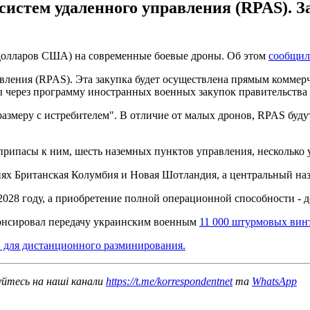
систем удаленного управления (RPAS). 
д долларов США) на современные боевые дроны. Об этом
сообщи
вления (RPAS). Эта закупка будет осуществлена прямым коммерче
ны через программу иностранных военных закупок правительств
азмеру с истребителем". В отличие от малых дронов, RPAS буду
припасы к ним, шесть наземных пунктов управления, несколько
иях Британская Колумбия и Новая Шотландия, а центральный наз
28 году, а приобретение полной операционной способности - до
онсировал передачу украинским военным
11 000 штурмовых вин
в для дистанционного разминирования.
уйтесь на наші канали
https://t.me/korrespondentnet
та
WhatsApp