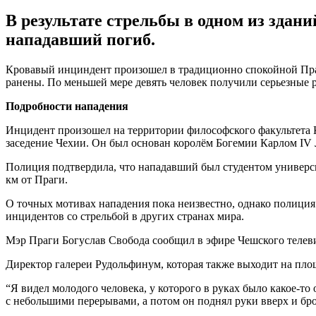
В результате стрельбы в одном из здан
нападавший погиб.
Кровавый инциндент произошел в традиционно спокойной Праге
ранены. По меньшей мере девять человек получили серьезные 
Подробности нападения
Инцидент произошел на территории философского факультета К
заседение Чехии. Он был основан королём Богемии Карлом IV Л
Полиция подтвердила, что нападавший был студентом университ
км от Праги.
О точных мотивах нападения пока неизвестно, однако полиция
инцидентов со стрельбой в других странах мира.
Мэр Праги Богуслав Свобода сообщил в эфире Чешского телеви
Директор галереи Рудольфинум, которая также выходит на пло
“Я видел молодого человека, у которого в руках было какое-то
с небольшими перерывами, а потом он поднял руки вверх и бро