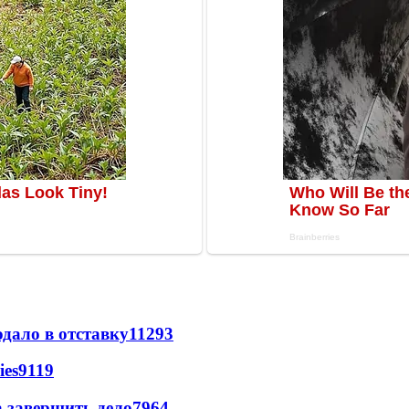
дало в отставку
11293
ies
9119
а завершить дело
7964