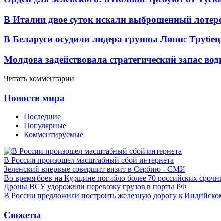
В Италии двое суток искали выброшенный лоте
В Беларуси осудили лидера группы Ляпис Трубе
Молдова задействовала стратегический запас вод
Читать комментарии
Новости мира
Последние
Популярные
Комментируемые
В России произошел масштабный сбой интернета
Зеленский впервые совершит визит в Сербию - СМИ
Во время боев на Курщине погибло более 70 российских сроч
Дроны ВСУ удорожили перевозку грузов в порты РФ
В России предложили построить железную дорогу к Индийско
Сюжеты