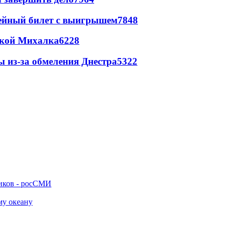
рейный билет с выигрышем
7848
цкой Михалка
6228
ы из-за обмеления Днестра
5322
ников - росСМИ
му океану