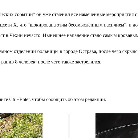
ческих событий” он уже отменил все намеченные мероприятия с 
цсети Х, что “шокирована этим бессмысленным насилием”, и доб
дят в Чехии нечасто. Нынешнее нападение стало самым кровав
емном отделении больницы в городе Острава, после чего скрылся 
ранив 8 человек, после чего также застрелился.
те Ctrl+Enter, чтобы сообщить об этом редакции.