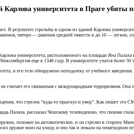
ий Карлова университета в Праге убиты п
. В результате стрельбы в одном из зданий Карлова университе
ранения, пятеро — ранения средней тяжести и до 10 — легкие, 
арлова университета, расположенного на площади Яна Палаха в
юксембургом еще в 1348 году. В университете учатся более 50 т
ета, и его тело обнаружено неподалеку от учебного заведения. 
 не считает его связанным с международным терроризмом. Она п
дения, что стрелок “куда-то прыгнул и умер”. Как пишет это С
щадь Палаха, рассказал Чешскому телевидению, что своими глаз
 оружие, похожее на автоматическое, и он стрелял в сторону Ман
сил оружие вниз на улицу, и оно так и лежало на пешеходном пе