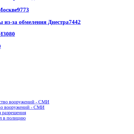
Москве
9773
ы из-за обмеления Днестра
7442
И
3080
0
во вооружений - СМИ
з разрешения
ел в полицию