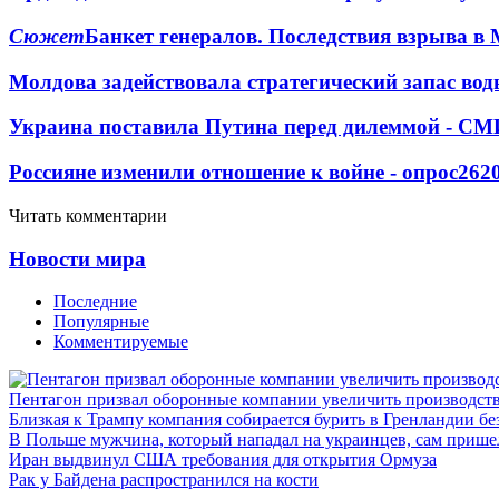
Сюжет
Банкет генералов. Последствия взрыва в 
Молдова задействовала стратегический запас вод
Украина поставила Путина перед дилеммой - СМ
Россияне изменили отношение к войне - опрос
262
Читать комментарии
Новости мира
Последние
Популярные
Комментируемые
Пентагон призвал оборонные компании увеличить производст
Близкая к Трампу компания собирается бурить в Гренландии бе
В Польше мужчина, который нападал на украинцев, сам приш
Иран выдвинул США требования для открытия Ормуза
Рак у Байдена распространился на кости