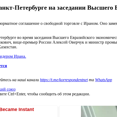
анкт-Петербурге на заседании Высшего Е
рматное соглашение о свободной торговле с Ираном. Оно замен
етербурге во время заседания Высшего Евразийского экономичес
ович, вице-премьер России Алексей Оверчук и министр промыш
азахстан.
лидером Ирана.
ется
уйтесь на наші канали
https://t.me/korrespondentnet
та
WhatsApp
кий союз
те Ctrl+Enter, чтобы сообщить об этом редакции.