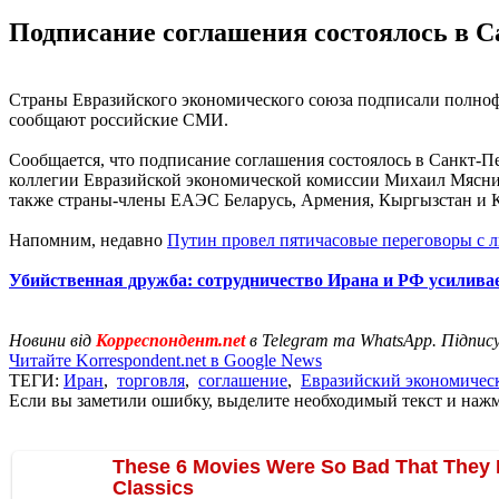
Подписание соглашения состоялось в С
Страны Евразийского экономического союза подписали полнофо
сообщают российские СМИ.
Сообщается, что подписание соглашения состоялось в Санкт-П
коллегии Евразийской экономической комиссии Михаил Мясник
также страны-члены ЕАЭС Беларусь, Армения, Кыргызстан и К
Напомним, недавно
Путин провел пятичасовые переговоры с 
Убийственная дружба: сотрудничество Ирана и РФ усилива
Новини від
Корреспондент.net
в Telegram та WhatsApp. Підпис
Читайте Korrespondent.net в Google News
ТЕГИ:
Иран
,
торговля
,
соглашение
,
Евразийский экономичес
Если вы заметили ошибку, выделите необходимый текст и нажми