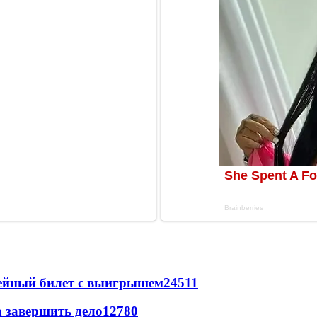
рейный билет с выигрышем
24511
а завершить дело
12780