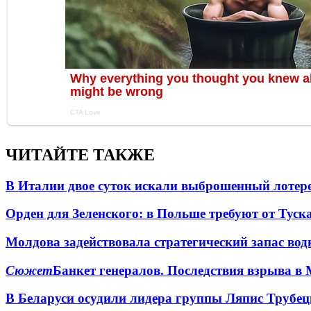
ЧИТАЙТЕ ТАКЖЕ
В Италии двое суток искали выброшенный лоте
Орден для Зеленского: в Польше требуют от Туск
Молдова задействовала стратегический запас вод
Сюжет
Банкет генералов. Последствия взрыва в 
В Беларуси осудили лидера группы Ляпис Трубе