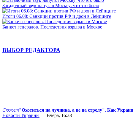
Загадочный звук напугал Москву: что это было
Итоги 06.08: Санкции против РФ и дрон в Лейпциге
Банкет генералов. Последствия взрыва в Москве
ВЫБОР РЕДАКТОРА
Сюжет
"Охотиться на лучника, а не на стрелу". Как Украи
Новости Украины
— Вчера, 16:38