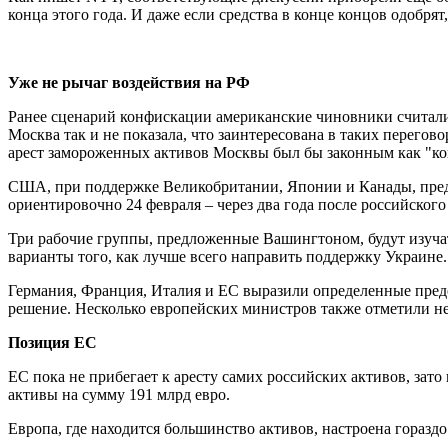
конца этого года. И даже если средства в конце концов одобря
У
же не рычаг воздействия на РФ
Ранее сценарий конфискации американские чиновники считали р
Москва так и не показала, что заинтересована в таких перего
арест замороженных активов Москвы был бы законным как "ко
США, при поддержке Великобритании, Японии и Канады, пред
ориентировочно 24 февраля – через два года после российского 
Три рабочие группы, предложенные Вашингтоном, будут изучат
варианты того, как лучше всего направить поддержку Украине.
Германия, Франция, Италия и ЕС выразили определенные пред
решение. Несколько европейских министров также отметили не
Позиция ЕС
ЕС пока не прибегает к аресту самих российских активов, зат
активы на сумму 191 млрд евро.
Европа, где находится большинство активов, настроена горазд