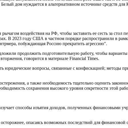
т, Белый дом нуждается в альтернативном источнике средств для
ычагом воздействия на РФ, чтобы заставить ее сесть за стол п
ворах. В 2023 году США в частном порядке распространили в рам
нтрмера, побуждающая Россию прекратить агрессию".
ложили продолжить подготовительную работу, чтобы варианты 
вторжения, говорится в материале Financial Times.
ь юридические вопросы, связанные с конфискацией; методы при
остережения, а также необходимость тщательно оценить законн
обходимость сохранения высокого уровня секретности этой раб
о изучает способы изъятия доходов, полученных финансовыми учр
о осторожнее, опасаясь возможных последствий для финансовой 