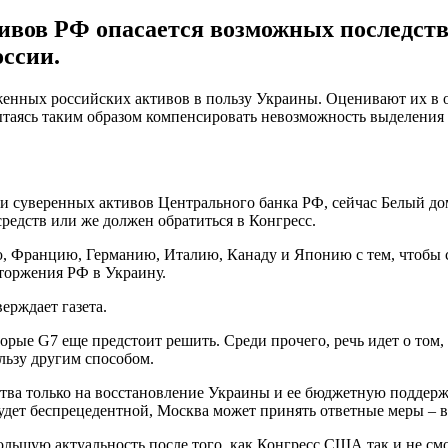
тивов РФ опасается возможных последств
оссии.
женных российских активов в пользу Украины. Оценивают их в 
аясь таким образом компенсировать невозможность выделения 
 суверенных активов Центрального банка РФ, сейчас Белый дом
редств или же должен обратиться в Конгресс.
Францию, Германию, Италию, Канаду и Японию с тем, чтобы ст
торжения РФ в Украину.
ерждает газета.
орые G7 еще предстоит решить. Среди прочего, речь идет о том
льзу другим способом.
тва только на восстановление Украины и ее бюджетную поддержк
удет беспрецедентной, Москва может принять ответные меры – 
льшую актуальность после того, как Конгресс США так и не см