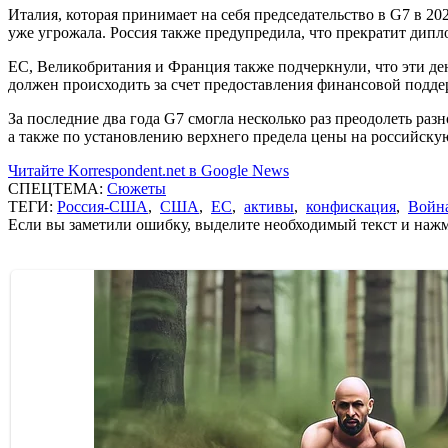
Италия, которая принимает на себя председательство в G7 в 2
уже угрожала. Россия также предупредила, что прекратит ди
ЕС, Великобритания и Франция также подчеркнули, что эти ден
должен происходить за счет предоставления финансовой поддер
За последние два года G7 смогла несколько раз преодолеть ра
а также по установлению верхнего предела цены на российску
Читайте Korrespondent.net в Google News
СПЕЦТЕМА:
Сюжеты
ТЕГИ:
Россия-США
,
США
,
ЕС
,
активы
,
конфискация
,
Война
Если вы заметили ошибку, выделите необходимый текст и нажми