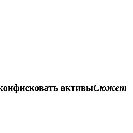
 конфисковать активы
Сюжет