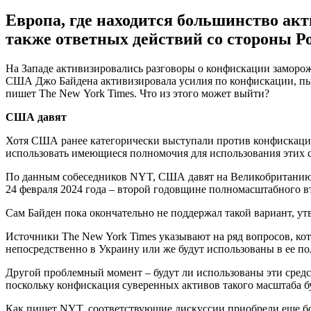
Европа, где находится большинство ак
также ответных действий со стороны Р
На Западе активизировались разговоры о конфискации заморо
США Джо Байдена активизировала усилия по конфискации, пыт
пишет The New York Times. Что из этого может выйти?
США давят
Хотя США ранее категорически выступали против конфискации
использовать имеющиеся полномочия для использования этих с
По данным собеседников NYT, США давят на Великобританию, 
24 февраля 2024 года – второй годовщине полномасштабного в
Сам Байден пока окончательно не поддержал такой вариант, утв
Источники The New York Times указывают на ряд вопросов, кот
непосредственно в Украину или же будут использованы в ее по
Другой проблемный момент – будут ли использованы эти средс
поскольку конфискация суверенных активов такого масштаба б
Как пишет NYT, соответствующие дискуссии приобрели еще бо