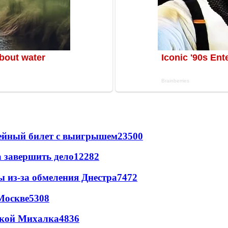
рейный билет с выигрышем
23500
а завершить дело
12282
ы из-за обмеления Днестра
7472
Москве
5308
цкой Михалка
4836